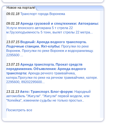
Новое на портале
09.01.18
Транспорт города Воронежа
09.01.18
Аренда грузовой и спецтехники: Автокраны:
Услуги японского автокрана 5 т стрела 22
м.Грузоподъемность 5 тонн, вылет стрелы 22 метра...
13.07.15
Водный: Аренда водного транспорта.
Лодочные станции. Яхт-клубы:
Прогулки по реке
Воронеж. Прогулки по реке Воронеж и водохранилищу.
2295600 ...
13.07.15
Аренда транспорта. Прокат средств
передвижения. Объявления: Аренда водного
транспорта:
Аренда речного трамвайчика,
катера.Прогулки по реке на речном трамвайчике, катере.
2295600, 89202295600...
13.11.13
Авто: Транспорт. Блог-форум:
Народный
автомобиль "Жигули". "Жигули" первой модели, или
"Копейка", изменили судьбы не только простых..
Посмотреть все