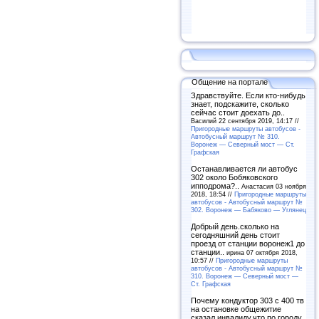
Общение на портале
Здравствуйте. Если кто-нибудь
знает, подскажите, сколько
сейчас стоит доехать до..
Василий 22 сентября 2019, 14:17 //
Пригородные маршруты автобусов -
Автобусный маршрут № 310.
Воронеж — Северный мост — Ст.
Графская
Останавливается ли автобус
302 около Бобяковского
ипподрома?..
Анастасия 03 ноября
2018, 18:54 //
Пригородные маршруты
автобусов - Автобусный маршрут №
302. Воронеж — Бабяково — Углянец
Добрый день.сколько на
сегодняшний день стоит
проезд от станции воронеж1 до
станции..
ирина 07 октября 2018,
10:57 //
Пригородные маршруты
автобусов - Автобусный маршрут №
310. Воронеж — Северный мост —
Ст. Графская
Почему кондуктор 303 с 400 тв
на остановке общежитие
сказал инвалиду,что по городу