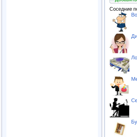
Соседние п
Во
Ди
Ло
М
Се
Бу