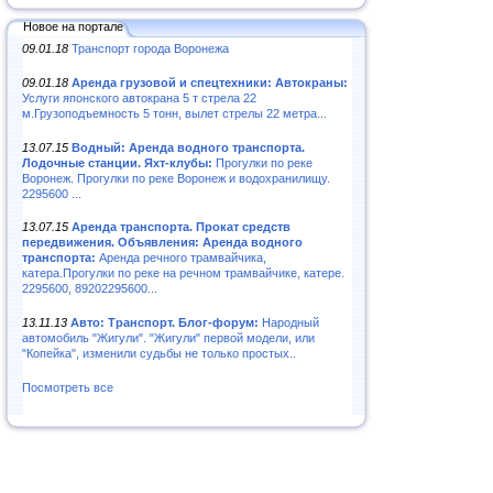
Новое на портале
09.01.18
Транспорт города Воронежа
09.01.18
Аренда грузовой и спецтехники: Автокраны:
Услуги японского автокрана 5 т стрела 22
м.Грузоподъемность 5 тонн, вылет стрелы 22 метра...
13.07.15
Водный: Аренда водного транспорта.
Лодочные станции. Яхт-клубы:
Прогулки по реке
Воронеж. Прогулки по реке Воронеж и водохранилищу.
2295600 ...
13.07.15
Аренда транспорта. Прокат средств
передвижения. Объявления: Аренда водного
транспорта:
Аренда речного трамвайчика,
катера.Прогулки по реке на речном трамвайчике, катере.
2295600, 89202295600...
13.11.13
Авто: Транспорт. Блог-форум:
Народный
автомобиль "Жигули". "Жигули" первой модели, или
"Копейка", изменили судьбы не только простых..
Посмотреть все