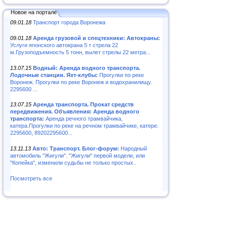
Новое на портале
09.01.18
Транспорт города Воронежа
09.01.18
Аренда грузовой и спецтехники: Автокраны:
Услуги японского автокрана 5 т стрела 22
м.Грузоподъемность 5 тонн, вылет стрелы 22 метра...
13.07.15
Водный: Аренда водного транспорта.
Лодочные станции. Яхт-клубы:
Прогулки по реке
Воронеж. Прогулки по реке Воронеж и водохранилищу.
2295600 ...
13.07.15
Аренда транспорта. Прокат средств
передвижения. Объявления: Аренда водного
транспорта:
Аренда речного трамвайчика,
катера.Прогулки по реке на речном трамвайчике, катере.
2295600, 89202295600...
13.11.13
Авто: Транспорт. Блог-форум:
Народный
автомобиль "Жигули". "Жигули" первой модели, или
"Копейка", изменили судьбы не только простых..
Посмотреть все