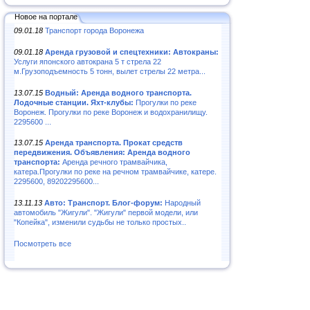
Новое на портале
09.01.18
Транспорт города Воронежа
09.01.18
Аренда грузовой и спецтехники: Автокраны:
Услуги японского автокрана 5 т стрела 22
м.Грузоподъемность 5 тонн, вылет стрелы 22 метра...
13.07.15
Водный: Аренда водного транспорта.
Лодочные станции. Яхт-клубы:
Прогулки по реке
Воронеж. Прогулки по реке Воронеж и водохранилищу.
2295600 ...
13.07.15
Аренда транспорта. Прокат средств
передвижения. Объявления: Аренда водного
транспорта:
Аренда речного трамвайчика,
катера.Прогулки по реке на речном трамвайчике, катере.
2295600, 89202295600...
13.11.13
Авто: Транспорт. Блог-форум:
Народный
автомобиль "Жигули". "Жигули" первой модели, или
"Копейка", изменили судьбы не только простых..
Посмотреть все