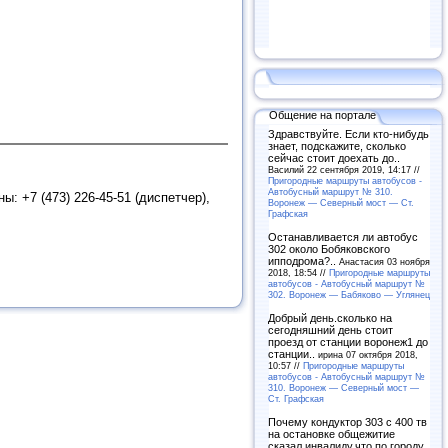
Общение на портале
Здравствуйте. Если кто-нибудь
знает, подскажите, сколько
сейчас стоит доехать до..
Василий 22 сентября 2019, 14:17 //
Пригородные маршруты автобусов -
Автобусный маршрут № 310.
ы: +7 (473) 226-45-51 (диспетчер),
Воронеж — Северный мост — Ст.
Графская
Останавливается ли автобус
302 около Бобяковского
ипподрома?..
Анастасия 03 ноября
2018, 18:54 //
Пригородные маршруты
автобусов - Автобусный маршрут №
302. Воронеж — Бабяково — Углянец
Добрый день.сколько на
сегодняшний день стоит
проезд от станции воронеж1 до
станции..
ирина 07 октября 2018,
10:57 //
Пригородные маршруты
автобусов - Автобусный маршрут №
310. Воронеж — Северный мост —
Ст. Графская
Почему кондуктор 303 с 400 тв
на остановке общежитие
сказал инвалиду,что по городу