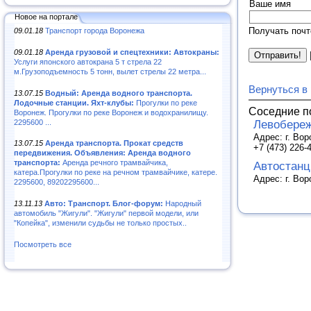
Ваше имя
Новое на портале
Получать почт
09.01.18
Транспорт города Воронежа
09.01.18
Аренда грузовой и спецтехники: Автокраны:
Услуги японского автокрана 5 т стрела 22
м.Грузоподъемность 5 тонн, вылет стрелы 22 метра...
Вернуться в
13.07.15
Водный: Аренда водного транспорта.
Лодочные станции. Яхт-клубы:
Прогулки по реке
Соседние п
Воронеж. Прогулки по реке Воронеж и водохранилищу.
2295600 ...
Левобереж
Адрес: г. Вор
13.07.15
Аренда транспорта. Прокат средств
+7 (473) 226-
передвижения. Объявления: Аренда водного
транспорта:
Аренда речного трамвайчика,
Автостанц
катера.Прогулки по реке на речном трамвайчике, катере.
Адрес: г. Вор
2295600, 89202295600...
13.11.13
Авто: Транспорт. Блог-форум:
Народный
автомобиль "Жигули". "Жигули" первой модели, или
"Копейка", изменили судьбы не только простых..
Посмотреть все