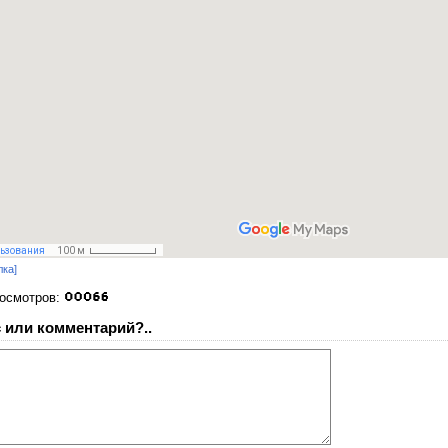
лка]
росмотров:
 или комментарий?..