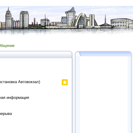
Общение
остановка Автовокзал)
очная информация
ерерыва