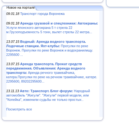
Новое на портале
09.01.18
Транспорт города Воронежа
09.01.18
Аренда грузовой и спецтехники: Автокраны:
Услуги японского автокрана 5 т стрела 22
м.Грузоподъемность 5 тонн, вылет стрелы 22 метра...
13.07.15
Водный: Аренда водного транспорта.
Лодочные станции. Яхт-клубы:
Прогулки по реке
Воронеж. Прогулки по реке Воронеж и водохранилищу.
2295600 ...
13.07.15
Аренда транспорта. Прокат средств
передвижения. Объявления: Аренда водного
транспорта:
Аренда речного трамвайчика,
катера.Прогулки по реке на речном трамвайчике, катере.
2295600, 89202295600...
13.11.13
Авто: Транспорт. Блог-форум:
Народный
автомобиль "Жигули". "Жигули" первой модели, или
"Копейка", изменили судьбы не только простых..
Посмотреть все