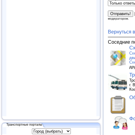
модератором.
Вернуться 
Соседние п
Сх
Сх
дв
Сх
др
Тр
Тр
г. 
Ко
Об
Фо
Транспортные порталы