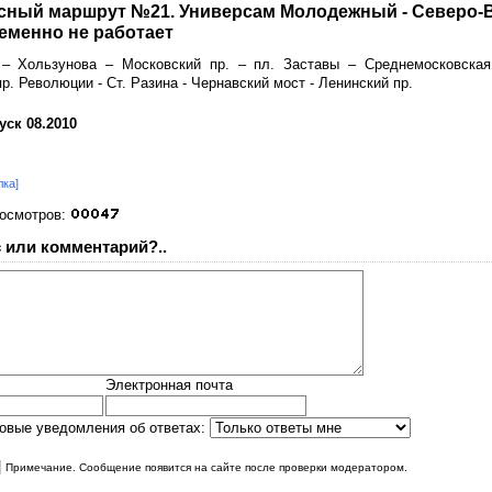
сный маршрут №21. Универсам Молодежный - Северо-В
еменно не работает
 – Хользунова – Московский пр. – пл. Заставы – Среднемосковская 
р. Революции - Ст. Разина - Чернавский мост - Ленинский пр.
ск 08.2010
лка]
росмотров:
 или комментарий?..
Электронная почта
овые уведомления об ответах:
|
Примечание. Сообщение появится на сайте после проверки модератором.