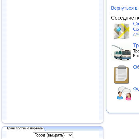
Вернуться в
Соседние п
Сх
Сх
дв
Тр
Тр
Ко
Об
Фо
Транспортные порталы