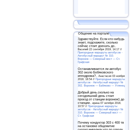
Общение на портале
Здравствуйте. Если кто-нибудь
знает, подскажите, сколько
сейчас стоит доехать до..
Василий 22 сентября 2019, 14:17 //
Пригородные маршруты автобусов -
Автобусный маршрут № 310.
Воронеж — Северный мост — Ст.
Графская
Останавливается ли автобус
302 около Бобяковского
ипподрома?..
Анастасия 03 ноября
2018, 18:54 //
Пригородные маршруты
автобусов - Автобусный маршрут №
302. Воронеж — Бабяково — Углянец
Добрый день.сколько на
сегодняшний день стоит
проезд от станции воронеж1 до
станции..
ирина 07 октября 2018,
10:57 //
Пригородные маршруты
автобусов - Автобусный маршрут №
310. Воронеж — Северный мост —
Ст. Графская
Почему кондуктор 303 с 400 тв
на остановке общежитие
сказал инвалиду,что по городу