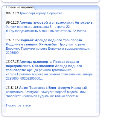
Новое на портале
09.01.18
Транспорт города Воронежа
09.01.18
Аренда грузовой и спецтехники: Автокраны:
Услуги японского автокрана 5 т стрела 22
м.Грузоподъемность 5 тонн, вылет стрелы 22 метра...
13.07.15
Водный: Аренда водного транспорта.
Лодочные станции. Яхт-клубы:
Прогулки по реке
Воронеж. Прогулки по реке Воронеж и водохранилищу.
2295600 ...
13.07.15
Аренда транспорта. Прокат средств
передвижения. Объявления: Аренда водного
транспорта:
Аренда речного трамвайчика,
катера.Прогулки по реке на речном трамвайчике, катере.
2295600, 89202295600...
13.11.13
Авто: Транспорт. Блог-форум:
Народный
автомобиль "Жигули". "Жигули" первой модели, или
"Копейка", изменили судьбы не только простых..
Посмотреть все