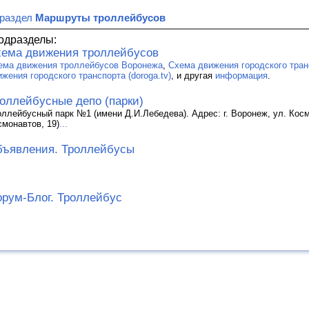
 раздел
Маршруты троллейбусов
одразделы:
ема движения троллейбусов
ема движения троллейбусов Воронежа
,
Схема движения городского тран
ижения городского транспорта (doroga.tv)
, и другая
информация
.
оллейбусные депо (парки)
оллейбусный парк №1 (имени Д.И.Лебедева). Адрес: г. Воронеж, ул. Косм
смонавтов, 19)
...
ъявления. Троллейбусы
рум-Блог. Троллейбус