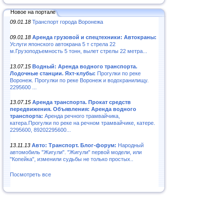
Новое на портале
09.01.18
Транспорт города Воронежа
09.01.18
Аренда грузовой и спецтехники: Автокраны:
Услуги японского автокрана 5 т стрела 22
м.Грузоподъемность 5 тонн, вылет стрелы 22 метра...
13.07.15
Водный: Аренда водного транспорта.
Лодочные станции. Яхт-клубы:
Прогулки по реке
Воронеж. Прогулки по реке Воронеж и водохранилищу.
2295600 ...
13.07.15
Аренда транспорта. Прокат средств
передвижения. Объявления: Аренда водного
транспорта:
Аренда речного трамвайчика,
катера.Прогулки по реке на речном трамвайчике, катере.
2295600, 89202295600...
13.11.13
Авто: Транспорт. Блог-форум:
Народный
автомобиль "Жигули". "Жигули" первой модели, или
"Копейка", изменили судьбы не только простых..
Посмотреть все