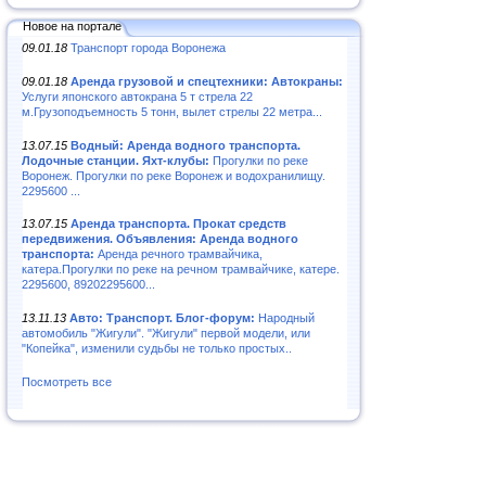
Новое на портале
09.01.18
Транспорт города Воронежа
09.01.18
Аренда грузовой и спецтехники: Автокраны:
Услуги японского автокрана 5 т стрела 22
м.Грузоподъемность 5 тонн, вылет стрелы 22 метра...
13.07.15
Водный: Аренда водного транспорта.
Лодочные станции. Яхт-клубы:
Прогулки по реке
Воронеж. Прогулки по реке Воронеж и водохранилищу.
2295600 ...
13.07.15
Аренда транспорта. Прокат средств
передвижения. Объявления: Аренда водного
транспорта:
Аренда речного трамвайчика,
катера.Прогулки по реке на речном трамвайчике, катере.
2295600, 89202295600...
13.11.13
Авто: Транспорт. Блог-форум:
Народный
автомобиль "Жигули". "Жигули" первой модели, или
"Копейка", изменили судьбы не только простых..
Посмотреть все