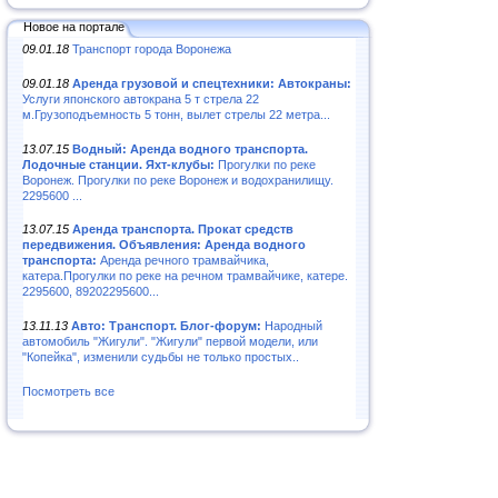
Новое на портале
09.01.18
Транспорт города Воронежа
09.01.18
Аренда грузовой и спецтехники: Автокраны:
Услуги японского автокрана 5 т стрела 22
м.Грузоподъемность 5 тонн, вылет стрелы 22 метра...
13.07.15
Водный: Аренда водного транспорта.
Лодочные станции. Яхт-клубы:
Прогулки по реке
Воронеж. Прогулки по реке Воронеж и водохранилищу.
2295600 ...
13.07.15
Аренда транспорта. Прокат средств
передвижения. Объявления: Аренда водного
транспорта:
Аренда речного трамвайчика,
катера.Прогулки по реке на речном трамвайчике, катере.
2295600, 89202295600...
13.11.13
Авто: Транспорт. Блог-форум:
Народный
автомобиль "Жигули". "Жигули" первой модели, или
"Копейка", изменили судьбы не только простых..
Посмотреть все