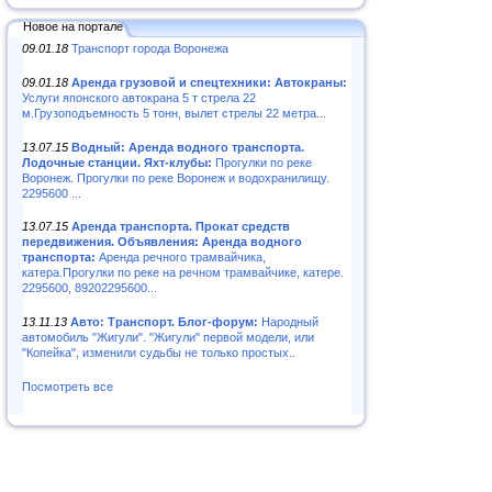
Новое на портале
09.01.18
Транспорт города Воронежа
09.01.18
Аренда грузовой и спецтехники: Автокраны:
Услуги японского автокрана 5 т стрела 22
м.Грузоподъемность 5 тонн, вылет стрелы 22 метра...
13.07.15
Водный: Аренда водного транспорта.
Лодочные станции. Яхт-клубы:
Прогулки по реке
Воронеж. Прогулки по реке Воронеж и водохранилищу.
2295600 ...
13.07.15
Аренда транспорта. Прокат средств
передвижения. Объявления: Аренда водного
транспорта:
Аренда речного трамвайчика,
катера.Прогулки по реке на речном трамвайчике, катере.
2295600, 89202295600...
13.11.13
Авто: Транспорт. Блог-форум:
Народный
автомобиль "Жигули". "Жигули" первой модели, или
"Копейка", изменили судьбы не только простых..
Посмотреть все