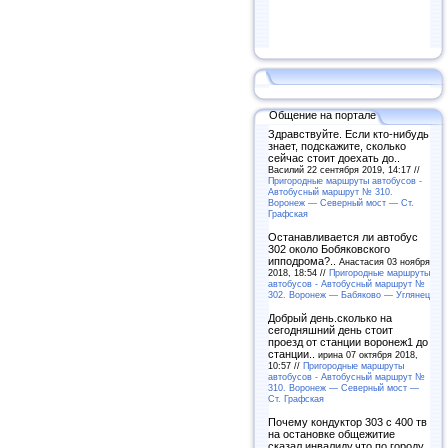
Общение на портале
Здравствуйте. Если кто-нибудь
знает, подскажите, сколько
сейчас стоит доехать до..
Василий 22 сентября 2019, 14:17 //
Пригородные маршруты автобусов -
Автобусный маршрут № 310.
Воронеж — Северный мост — Ст.
Графская
Останавливается ли автобус
302 около Бобяковского
ипподрома?..
Анастасия 03 ноября
2018, 18:54 //
Пригородные маршруты
автобусов - Автобусный маршрут №
302. Воронеж — Бабяково — Углянец
Добрый день.сколько на
сегодняшний день стоит
проезд от станции воронеж1 до
станции..
ирина 07 октября 2018,
10:57 //
Пригородные маршруты
автобусов - Автобусный маршрут №
310. Воронеж — Северный мост —
Ст. Графская
Почему кондуктор 303 с 400 тв
на остановке общежитие
сказал инвалиду,что по городу