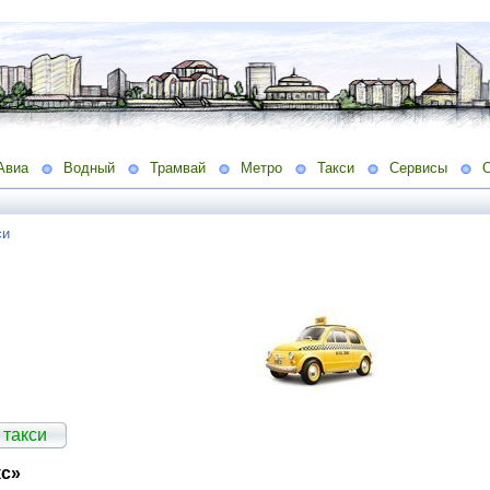
Авиа
Водный
Трамвай
Метро
Такси
Сервисы
си
 такси
кс»