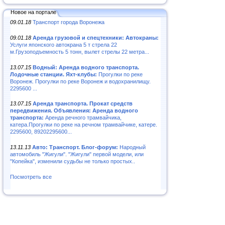
Новое на портале
09.01.18
Транспорт города Воронежа
09.01.18
Аренда грузовой и спецтехники: Автокраны:
Услуги японского автокрана 5 т стрела 22
м.Грузоподъемность 5 тонн, вылет стрелы 22 метра...
13.07.15
Водный: Аренда водного транспорта.
Лодочные станции. Яхт-клубы:
Прогулки по реке
Воронеж. Прогулки по реке Воронеж и водохранилищу.
2295600 ...
13.07.15
Аренда транспорта. Прокат средств
передвижения. Объявления: Аренда водного
транспорта:
Аренда речного трамвайчика,
катера.Прогулки по реке на речном трамвайчике, катере.
2295600, 89202295600...
13.11.13
Авто: Транспорт. Блог-форум:
Народный
автомобиль "Жигули". "Жигули" первой модели, или
"Копейка", изменили судьбы не только простых..
Посмотреть все