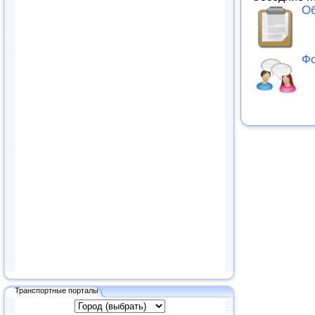
Об
Фо
Транспортные порталы