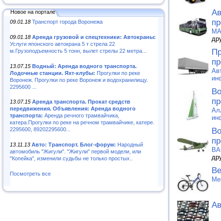
Ав
Новое на портале
пр
09.01.18
Транспорт города Воронежа
MA
09.01.18
Аренда грузовой и спецтехники: Автокраны:
др
Услуги японского автокрана 5 т стрела 22
Пр
м.Грузоподъемность 5 тонн, вылет стрелы 22 метра...
пр
13.07.15
Водный: Аренда водного транспорта.
Ав
Лодочные станции. Яхт-клубы:
Прогулки по реке
ин
Воронеж. Прогулки по реке Воронеж и водохранилищу.
2295600 ...
Во
пр
13.07.15
Аренда транспорта. Прокат средств
передвижения. Объявления: Аренда водного
Ал
транспорта:
Аренда речного трамвайчика,
ин
катера.Прогулки по реке на речном трамвайчике, катере.
Во
2295600, 89202295600...
пр
13.11.13
Авто: Транспорт. Блог-форум:
Народный
ВА
автомобиль "Жигули". "Жигули" первой модели, или
др
"Копейка", изменили судьбы не только простых..
Ве
Посмотреть все
Me
Ав