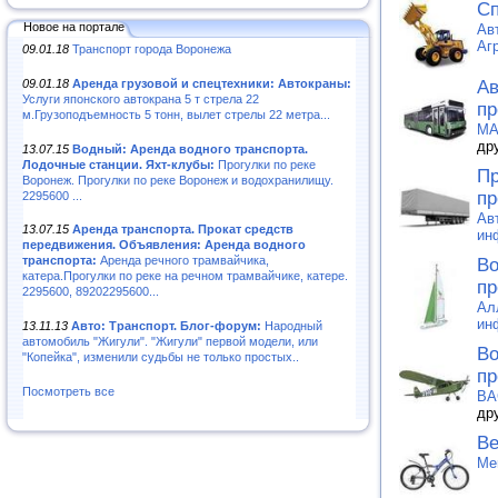
Сп
Новое на портале
Ав
Аг
09.01.18
Транспорт города Воронежа
09.01.18
Аренда грузовой и спецтехники: Автокраны:
Ав
Услуги японского автокрана 5 т стрела 22
пр
м.Грузоподъемность 5 тонн, вылет стрелы 22 метра...
MA
др
13.07.15
Водный: Аренда водного транспорта.
Лодочные станции. Яхт-клубы:
Прогулки по реке
Пр
Воронеж. Прогулки по реке Воронеж и водохранилищу.
пр
2295600 ...
Ав
13.07.15
Аренда транспорта. Прокат средств
ин
передвижения. Объявления: Аренда водного
транспорта:
Аренда речного трамвайчика,
Во
катера.Прогулки по реке на речном трамвайчике, катере.
пр
2295600, 89202295600...
Ал
ин
13.11.13
Авто: Транспорт. Блог-форум:
Народный
автомобиль "Жигули". "Жигули" первой модели, или
Во
"Копейка", изменили судьбы не только простых..
пр
Посмотреть все
ВА
др
Ве
Me