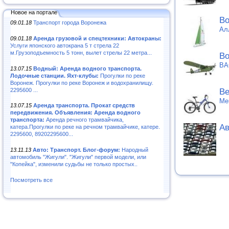
Новое на портале
Во
09.01.18
Транспорт города Воронежа
Ал
09.01.18
Аренда грузовой и спецтехники: Автокраны:
Услуги японского автокрана 5 т стрела 22
м.Грузоподъемность 5 тонн, вылет стрелы 22 метра...
Во
ВА
13.07.15
Водный: Аренда водного транспорта.
Лодочные станции. Яхт-клубы:
Прогулки по реке
Воронеж. Прогулки по реке Воронеж и водохранилищу.
2295600 ...
Ве
Me
13.07.15
Аренда транспорта. Прокат средств
передвижения. Объявления: Аренда водного
транспорта:
Аренда речного трамвайчика,
Ав
катера.Прогулки по реке на речном трамвайчике, катере.
2295600, 89202295600...
13.11.13
Авто: Транспорт. Блог-форум:
Народный
автомобиль "Жигули". "Жигули" первой модели, или
"Копейка", изменили судьбы не только простых..
Посмотреть все