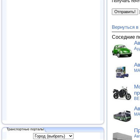
Получать почт
Вернуться в
Соседние п
Ав
Ау
Ав
MA
Мо
пр
ВЕ
Ав
MA
Транспортные порталы
Пр
Ав