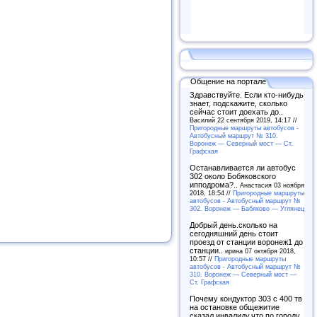
Общение на портале
Здравствуйте. Если кто-нибудь
знает, подскажите, сколько
сейчас стоит доехать до..
Василий 22 сентября 2019, 14:17 //
Пригородные маршруты автобусов -
Автобусный маршрут № 310.
Воронеж — Северный мост — Ст.
Графская
Останавливается ли автобус
302 около Бобяковского
ипподрома?..
Анастасия 03 ноября
2018, 18:54 //
Пригородные маршруты
автобусов - Автобусный маршрут №
302. Воронеж — Бабяково — Углянец
Добрый день.сколько на
сегодняшний день стоит
проезд от станции воронеж1 до
станции..
ирина 07 октября 2018,
10:57 //
Пригородные маршруты
автобусов - Автобусный маршрут №
310. Воронеж — Северный мост —
Ст. Графская
Почему кондуктор 303 с 400 тв
на остановке общежитие
сказал инвалиду,что по городу