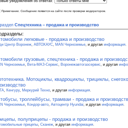
овые уведомления об ответах:
|
Примечание. Сообщение появится на сайте после проверки модератором.
 раздел
Спецтехника – продажа и производство
одразделы:
томобили легковые - продажа и производство
ди Центр Воронеж
,
АВТОХАУС
,
MAN Черноземье
, и другая
информация
.
томобили грузовые, спецтехника - продажа и производс
N Черноземье
,
Вета-МАЗ-Сервис
,
Воронежавтогазсервис
, и другая
инфо
тотехника. Мотоциклы, квадроциклы, трициклы, снегохо
оизводство
ГА
,
Кенгуру
,
Меркурий Техно
, и другая
информация
.
тобусы, троллейбусы, трамваи - продажа и производст
N Черноземье
,
Кондор-авто
,
Автоцентр Hyundai
, и другая
информация
.
ицепы, полуприцепы - продажа и производство
томобильные прицепы
,
Сканеж
, и другая
информация
.