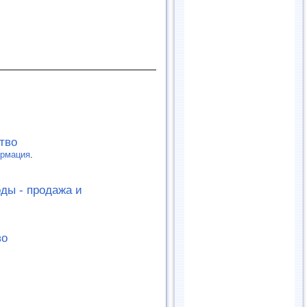
тво
рмация
.
ды - продажа и
во