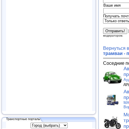
Ваше имя
Получать почт
модератором.
Вернуться 
трамваи - 
Соседние п
Ав
пр
Ау
др
Ав
пр
MA
Во
Мо
Транспортные порталы
тр
пр