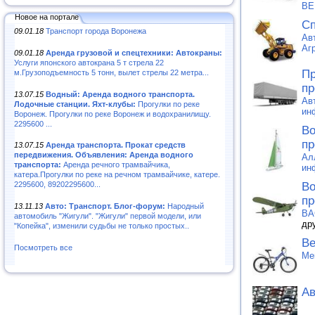
ВЕ
Новое на портале
Сп
09.01.18
Транспорт города Воронежа
Ав
Аг
09.01.18
Аренда грузовой и спецтехники: Автокраны:
Услуги японского автокрана 5 т стрела 22
Пр
м.Грузоподъемность 5 тонн, вылет стрелы 22 метра...
пр
13.07.15
Водный: Аренда водного транспорта.
Ав
Лодочные станции. Яхт-клубы:
Прогулки по реке
ин
Воронеж. Прогулки по реке Воронеж и водохранилищу.
2295600 ...
Во
пр
13.07.15
Аренда транспорта. Прокат средств
передвижения. Объявления: Аренда водного
Ал
транспорта:
Аренда речного трамвайчика,
ин
катера.Прогулки по реке на речном трамвайчике, катере.
Во
2295600, 89202295600...
пр
13.11.13
Авто: Транспорт. Блог-форум:
Народный
ВА
автомобиль "Жигули". "Жигули" первой модели, или
др
"Копейка", изменили судьбы не только простых..
Ве
Посмотреть все
Me
Ав