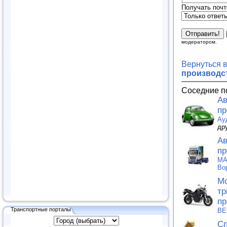
Получать почт
модератором.
Вернуться 
производс
Соседние п
Ав
пр
Ау
др
Ав
пр
MA
Во
Мо
тр
пр
Транспортные порталы
ВЕ
Сп