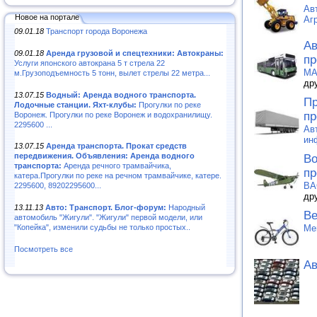
Ав
Новое на портале
Аг
09.01.18
Транспорт города Воронежа
Ав
09.01.18
Аренда грузовой и спецтехники: Автокраны:
пр
Услуги японского автокрана 5 т стрела 22
MA
м.Грузоподъемность 5 тонн, вылет стрелы 22 метра...
др
13.07.15
Водный: Аренда водного транспорта.
Пр
Лодочные станции. Яхт-клубы:
Прогулки по реке
пр
Воронеж. Прогулки по реке Воронеж и водохранилищу.
2295600 ...
Ав
ин
13.07.15
Аренда транспорта. Прокат средств
передвижения. Объявления: Аренда водного
Во
транспорта:
Аренда речного трамвайчика,
пр
катера.Прогулки по реке на речном трамвайчике, катере.
ВА
2295600, 89202295600...
др
13.11.13
Авто: Транспорт. Блог-форум:
Народный
Ве
автомобиль "Жигули". "Жигули" первой модели, или
Me
"Копейка", изменили судьбы не только простых..
Посмотреть все
Ав