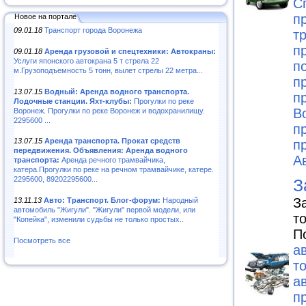
С
п
Новое на портале
09.01.18
Транспорт города Воронежа
т
п
09.01.18
Аренда грузовой и спецтехники: Автокраны:
Услуги японского автокрана 5 т стрела 22
п
м.Грузоподъемность 5 тонн, вылет стрелы 22 метра...
п
13.07.15
Водный: Аренда водного транспорта.
п
Лодочные станции. Яхт-клубы:
Прогулки по реке
В
Воронеж. Прогулки по реке Воронеж и водохранилищу.
2295600 ...
п
13.07.15
Аренда транспорта. Прокат средств
п
передвижения. Объявления: Аренда водного
А
транспорта:
Аренда речного трамвайчика,
катера.Прогулки по реке на речном трамвайчике, катере.
2295600, 89202295600...
З
З
13.11.13
Авто: Транспорт. Блог-форум:
Народный
автомобиль "Жигули". "Жигули" первой модели, или
т
"Копейка", изменили судьбы не только простых..
П
Посмотреть все
а
т
а
п