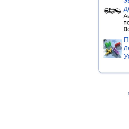
д
А
п
В
П
л
У