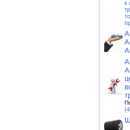
к
т
т
п
А
А
А
А
А
ц
в
т
П
(4
Ш