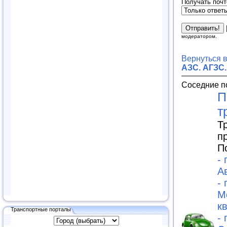
Получать почт
модератором.
Вернуться 
АЗС. АГЗС.
Соседние п
П
т
Т
п
П
-
А
-
М
к
Транспортные порталы
-