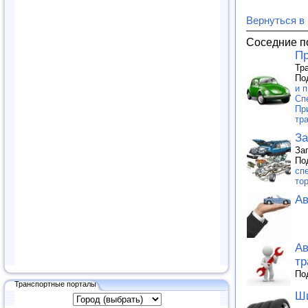
Вернуться в
Соседние п
Пр
Тр
По
и п
Сп
Пр
тр
За
За
По
сп
то
Ав
Ав
тр
По
Транспортные порталы
Ши