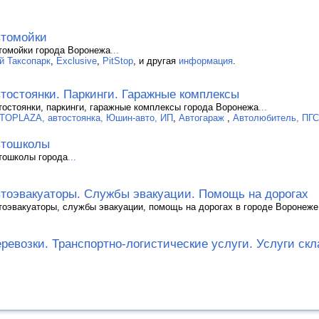
томойки
томойки города Воронежа
...
ой Таксопарк
,
Exclusive
,
PitStop
, и другая
информация
.
тостоянки. Паркинги. Гаражные комплексы
тостоянки, паркинги, гаражные комплексы города Воронежа
...
TOPLAZA, автостоянка, Юшин-авто, ИП
,
Автогараж
,
Автолюбитель, ПГ
втошколы
тошколы города
...
тоэвакуаторы. Службы эвакуации. Помощь на дорогах
тоэвакуаторы, службы эвакуации, помощь на дорогах в городе Воронеже
ревозки. Транспортно-логистические услуги. Услуги скл