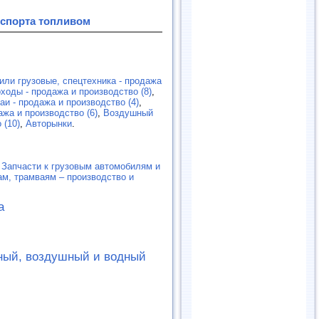
нспорта топливом
или грузовые, спецтехника - продажа
ходы - продажа и производство (8)
,
и - продажа и производство (4)
,
ажа и производство (6)
,
Воздушный
 (10)
,
Авторынки
.
,
Запчасти к грузовым автомобилям и
ам, трамваям – производство и
а
ный, воздушный и водный