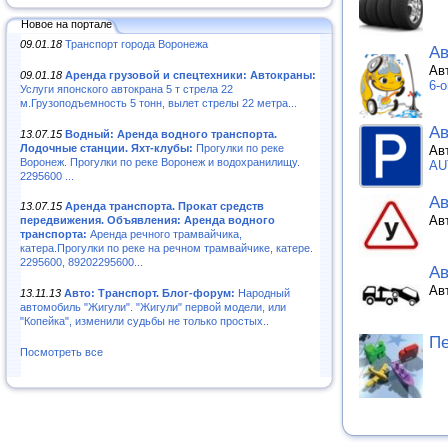
Новое на портале
09.01.18
Транспорт города Воронежа
Ав
Ав
09.01.18
Аренда грузовой и спецтехники: Автокраны:
6-
Услуги японского автокрана 5 т стрела 22
м.Грузоподъемность 5 тонн, вылет стрелы 22 метра...
Ав
13.07.15
Водный: Аренда водного транспорта.
Лодочные станции. Яхт-клубы:
Прогулки по реке
Ав
Воронеж. Прогулки по реке Воронеж и водохранилищу.
AU
2295600 ...
А
13.07.15
Аренда транспорта. Прокат средств
Ав
передвижения. Объявления: Аренда водного
транспорта:
Аренда речного трамвайчика,
катера.Прогулки по реке на речном трамвайчике, катере.
2295600, 89202295600...
Ав
Ав
13.11.13
Авто: Транспорт. Блог-форум:
Народный
автомобиль "Жигули". "Жигули" первой модели, или
"Копейка", изменили судьбы не только простых..
Пе
Посмотреть все