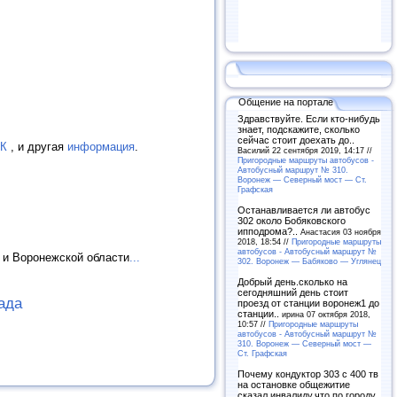
Общение на портале
Здравствуйте. Если кто-нибудь
знает, подскажите, сколько
сейчас стоит доехать до..
СК
, и другая
информация
.
Василий 22 сентября 2019, 14:17 //
Пригородные маршруты автобусов -
Автобусный маршрут № 310.
Воронеж — Северный мост — Ст.
Графская
Останавливается ли автобус
302 около Бобяковского
ипподрома?..
Анастасия 03 ноября
2018, 18:54 //
Пригородные маршруты
автобусов - Автобусный маршрут №
 и Воронежской области
...
302. Воронеж — Бабяково — Углянец
Добрый день.сколько на
сегодняшний день стоит
ада
проезд от станции воронеж1 до
станции..
ирина 07 октября 2018,
10:57 //
Пригородные маршруты
автобусов - Автобусный маршрут №
310. Воронеж — Северный мост —
Ст. Графская
Почему кондуктор 303 с 400 тв
на остановке общежитие
сказал инвалиду,что по городу