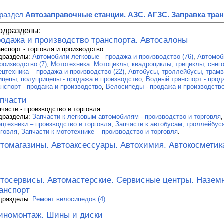
 раздел
Автозаправочные станции. АЗС. АГЗС. Заправка тра
одразделы:
одажа и производство транспорта. Автосалоны
анспорт - торговля и производство
...
дразделы:
Автомобили легковые - продажа и производство (76)
,
Автомоб
роизводство (7)
,
Мототехника. Мотоциклы, квадроциклы, трициклы, снего
ецтехника – продажа и производство (22)
,
Автобусы, троллейбусы, трамва
ицепы, полуприцепы - продажа и производство
,
Водный транспорт - прод
анспорт - продажа и производство
,
Велосипеды - продажа и производство
пчасти
пчасти - производство и торговля
...
дразделы:
Запчасти к легковым автомобилям - производство и торговля
ецтехники – производство и торговля
,
Запчасти к автобусам, троллейбус
рговля
,
Запчасти к мототехнике – производство и торговля
.
томагазины. Автоаксессуары. Автохимия. Автокосметик
тосервисы. Автомастерские. Сервисные центры. Назем
анспорт
дразделы:
Ремонт велосипедов (4)
.
номонтаж. Шины и диски