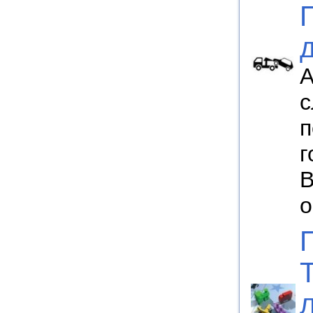
А
с
п
г
В
о