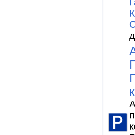
Г
К
С
д
А
п
к