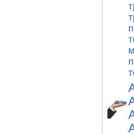
т
т
п
т
м
п
т