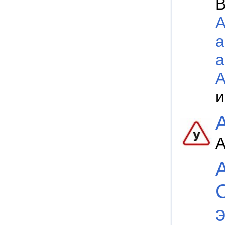
В
а
а
А
и
А