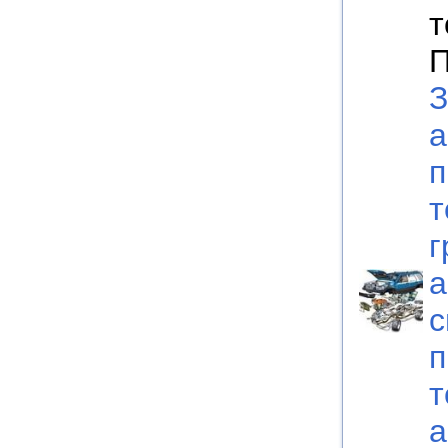
т
П
З
а
п
т
г
а
с
п
т
а