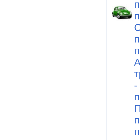
п
п
С
п
п
А
т
-
п
П
п
п