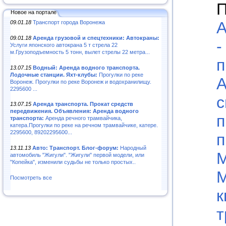
П
Новое на портале
А
09.01.18
Транспорт города Воронежа
09.01.18
Аренда грузовой и спецтехники: Автокраны:
-
Услуги японского автокрана 5 т стрела 22
м.Грузоподъемность 5 тонн, вылет стрелы 22 метра...
п
13.07.15
Водный: Аренда водного транспорта.
Лодочные станции. Яхт-клубы:
Прогулки по реке
А
Воронеж. Прогулки по реке Воронеж и водохранилищу.
2295600 ...
с
13.07.15
Аренда транспорта. Прокат средств
передвижения. Объявления: Аренда водного
п
транспорта:
Аренда речного трамвайчика,
катера.Прогулки по реке на речном трамвайчике, катере.
2295600, 89202295600...
п
13.11.13
Авто: Транспорт. Блог-форум:
Народный
М
автомобиль "Жигули". "Жигули" первой модели, или
"Копейка", изменили судьбы не только простых..
М
Посмотреть все
к
т