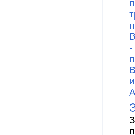
п
т
п
В
-
п
В
и
А
З
п