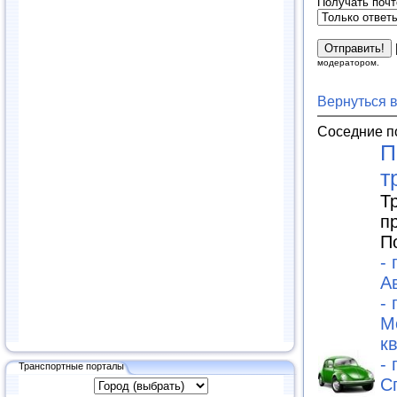
Получать почт
модератором.
Вернуться 
Соседние п
П
т
Т
п
П
-
А
-
М
к
-
Транспортные порталы
С