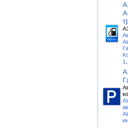
А
А
т
А
А
А
Г
К
1
А
Г
А
к
A
а
А
и