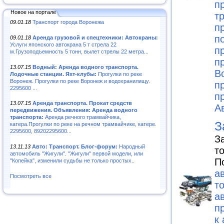
п
Новое на портале
т
09.01.18
Транспорт города Воронежа
п
п
09.01.18
Аренда грузовой и спецтехники: Автокраны:
Услуги японского автокрана 5 т стрела 22
п
м.Грузоподъемность 5 тонн, вылет стрелы 22 метра...
п
13.07.15
Водный: Аренда водного транспорта.
В
Лодочные станции. Яхт-клубы:
Прогулки по реке
Воронеж. Прогулки по реке Воронеж и водохранилищу.
п
2295600 ...
п
13.07.15
Аренда транспорта. Прокат средств
А
передвижения. Объявления: Аренда водного
транспорта:
Аренда речного трамвайчика,
З
катера.Прогулки по реке на речном трамвайчике, катере.
2295600, 89202295600...
З
13.11.13
Авто: Транспорт. Блог-форум:
Народный
т
автомобиль "Жигули". "Жигули" первой модели, или
П
"Копейка", изменили судьбы не только простых..
а
Посмотреть все
т
а
п
к