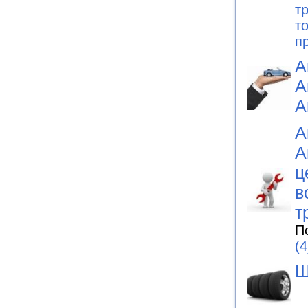
т
т
п
А
А
А
А
А
ц
в
т
П
(4
Ш