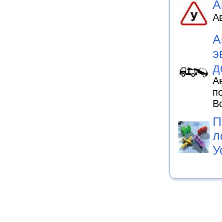
А
А
А
э
д
А
п
В
П
л
У