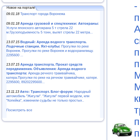
-
Новое на портале
09.01.18
Транспорт города Воронежа
п
09.01.18
Аренда грузовой и спецтехники: Автокраны:
А
Услуги японского автокрана 5 т стрела 22
м.Грузоподъемность 5 тонн, вылет стрелы 22 метра...
с
13.07.15
Водный: Аренда водного транспорта.
Лодочные станции. Яхт-клубы:
Прогулки по реке
п
Воронеж. Прогулки по реке Воронеж и водохранилищу.
2295600 ...
п
13.07.15
Аренда транспорта. Прокат средств
передвижения. Объявления: Аренда водного
М
транспорта:
Аренда речного трамвайчика,
катера.Прогулки по реке на речном трамвайчике, катере.
2295600, 89202295600...
М
13.11.13
Авто: Транспорт. Блог-форум:
Народный
к
автомобиль "Жигули". "Жигули" первой модели, или
"Копейка", изменили судьбы не только простых..
т
Посмотреть все
п
п