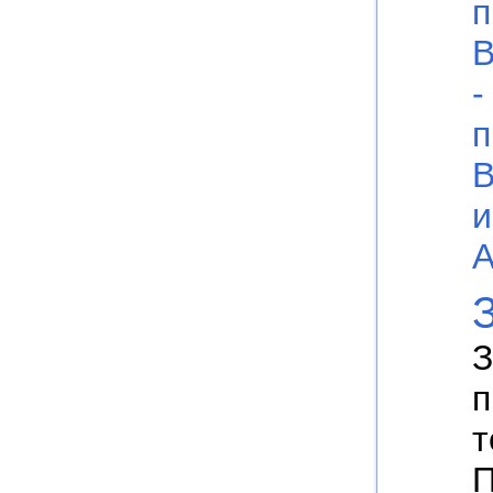
п
В
-
п
В
и
А
З
п
т
П