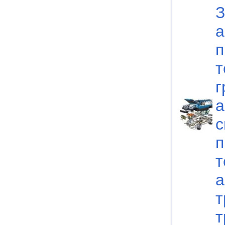
З
а
п
т
г
а
с
п
т
а
т
т