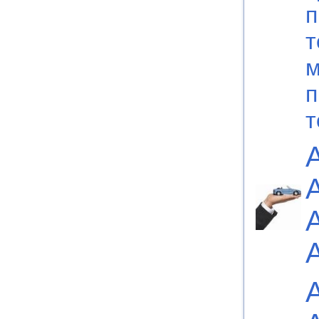
п
т
м
п
т