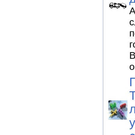
А
с
п
г
В
о
у