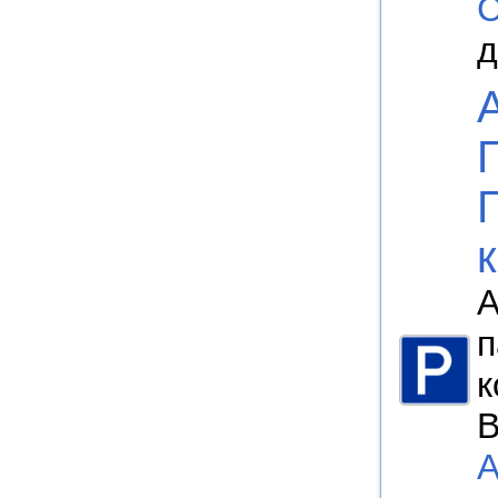
С
д
А
п
к
В