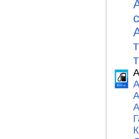
А
А
А
А
Г
К