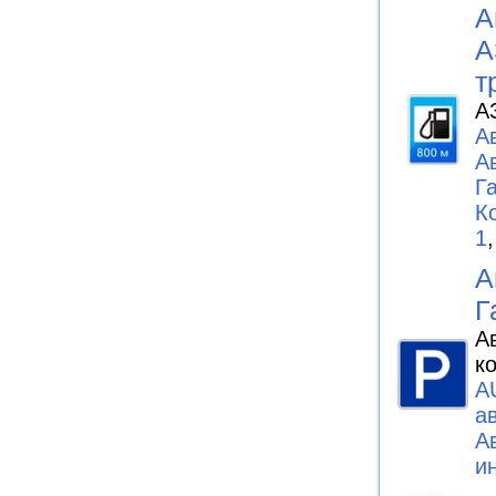
А
А
т
А
А
А
Г
К
1
А
Г
А
к
A
а
А
и