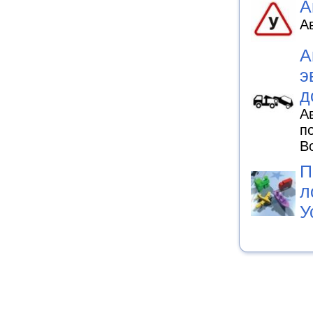
А
А
А
э
д
А
п
В
П
л
У