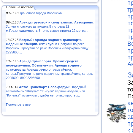
п
Новое на портале
т
09.01.18
Транспорт города Воронежа
п
п
09.01.18
Аренда грузовой и спецтехники: Автокраны:
Услуги японского автокрана 5 т стрела 22
п
м.Грузоподъемность 5 тонн, вылет стрелы 22 метра...
п
13.07.15
Водный: Аренда водного транспорта.
В
Лодочные станции. Яхт-клубы:
Прогулки по реке
Воронеж. Прогулки по реке Воронеж и водохранилищу.
п
2295600 ...
п
13.07.15
Аренда транспорта. Прокат средств
А
передвижения. Объявления: Аренда водного
транспорта:
Аренда речного трамвайчика,
З
катера.Прогулки по реке на речном трамвайчике, катере.
2295600, 89202295600...
З
13.11.13
Авто: Транспорт. Блог-форум:
Народный
т
автомобиль "Жигули". "Жигули" первой модели, или
П
"Копейка", изменили судьбы не только простых..
а
Посмотреть все
т
а
п
к