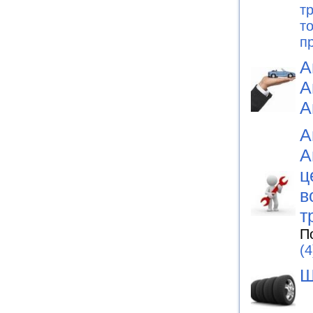
т
т
п
А
А
А
А
А
ц
в
т
П
(4
Ш