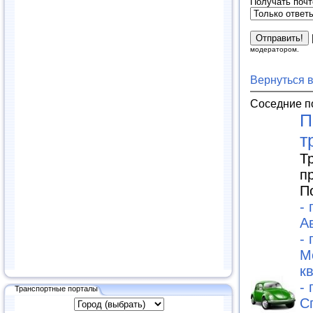
Получать почт
модератором.
Вернуться 
Соседние п
П
т
Т
п
П
-
А
-
М
к
-
Транспортные порталы
С