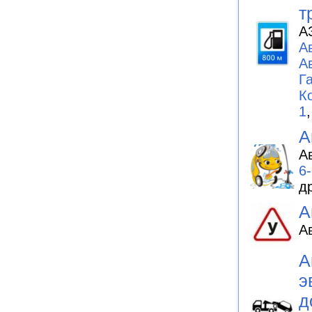
т
А
А
А
Г
К
1
А
А
6
д
А
А
А
э
д