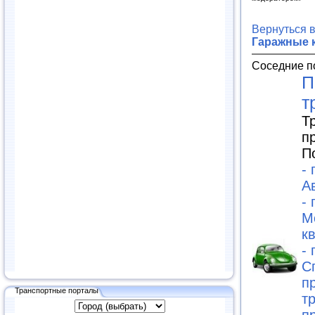
Вернуться 
Гаражные 
Соседние п
П
т
Т
п
П
-
А
-
М
к
-
С
п
Транспортные порталы
т