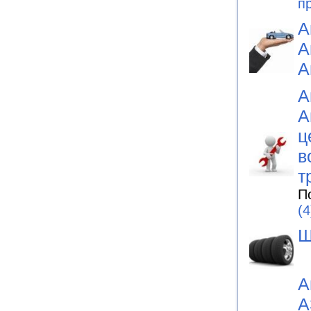
п
А
А
А
А
А
ц
в
т
П
(4
Ш
А
А