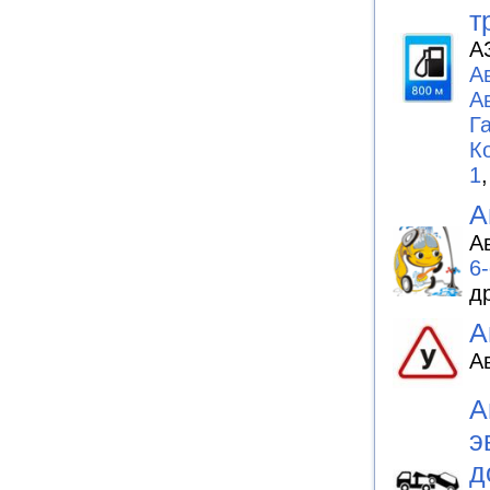
т
А
А
А
Г
К
1
А
А
6
д
А
А
А
э
д