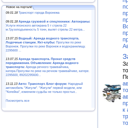
п
п
Новое на портале
п
09.01.18
Транспорт города Воронежа
п
09.01.18
Аренда грузовой и спецтехники: Автокраны:
В
Услуги японского автокрана 5 т стрела 22
м.Грузоподъемность 5 тонн, вылет стрелы 22 метра...
п
п
13.07.15
Водный: Аренда водного транспорта.
Лодочные станции. Яхт-клубы:
Прогулки по реке
А
Воронеж. Прогулки по реке Воронеж и водохранилищу.
2295600 ...
З
13.07.15
Аренда транспорта. Прокат средств
З
передвижения. Объявления: Аренда водного
транспорта:
Аренда речного трамвайчика,
т
катера.Прогулки по реке на речном трамвайчике, катере.
2295600, 89202295600...
П
а
13.11.13
Авто: Транспорт. Блог-форум:
Народный
автомобиль "Жигули". "Жигули" первой модели, или
т
"Копейка", изменили судьбы не только простых..
а
Посмотреть все
п
к
т
т