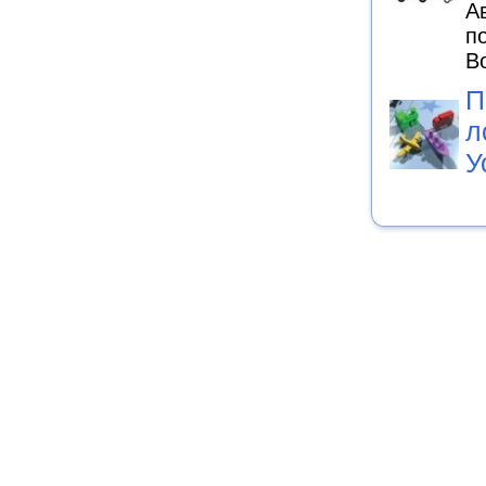
А
п
В
П
л
У