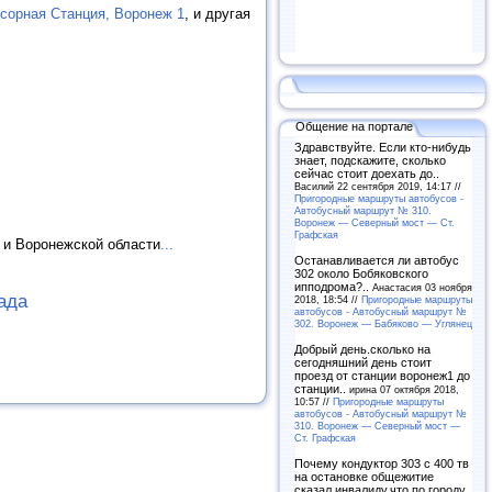
сорная Станция, Воронеж 1
, и другая
Общение на портале
Здравствуйте. Если кто-нибудь
знает, подскажите, сколько
сейчас стоит доехать до..
Василий 22 сентября 2019, 14:17 //
Пригородные маршруты автобусов -
Автобусный маршрут № 310.
Воронеж — Северный мост — Ст.
Графская
 и Воронежской области
...
Останавливается ли автобус
302 около Бобяковского
ипподрома?..
Анастасия 03 ноября
ада
2018, 18:54 //
Пригородные маршруты
автобусов - Автобусный маршрут №
302. Воронеж — Бабяково — Углянец
Добрый день.сколько на
сегодняшний день стоит
проезд от станции воронеж1 до
станции..
ирина 07 октября 2018,
10:57 //
Пригородные маршруты
автобусов - Автобусный маршрут №
310. Воронеж — Северный мост —
Ст. Графская
Почему кондуктор 303 с 400 тв
на остановке общежитие
сказал инвалиду,что по городу