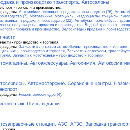
одажа и производство транспорта. Автосалоны
анспорт - торговля и производство
...
дразделы:
Автомобили легковые - продажа и производство (76)
,
Автомоб
роизводство (7)
,
Мототехника. Мотоциклы, квадроциклы, трициклы, снего
ецтехника – продажа и производство (22)
,
Автобусы, троллейбусы, трамва
ицепы, полуприцепы - продажа и производство
,
Водный транспорт - прод
анспорт - продажа и производство
,
Велосипеды - продажа и производство
пчасти
пчасти - производство и торговля
...
дразделы:
Запчасти к легковым автомобилям - производство и торговля
ецтехники – производство и торговля
,
Запчасти к автобусам, троллейбус
рговля
,
Запчасти к мототехнике – производство и торговля
.
томагазины. Автоаксессуары. Автохимия. Автокосметик
тосервисы. Автомастерские. Сервисные центры. Назем
анспорт
дразделы:
Ремонт велосипедов (4)
.
номонтаж. Шины и диски
тозаправочные станции. АЗС. АГЗС. Заправка транспор
С города
...