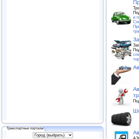
Пр
Тр
По
и п
Сп
Пр
тр
За
За
По
сп
то
Ав
Ав
тр
По
Ши
Транспортные порталы
Ав
АЗ