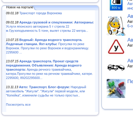
Ав
Новое на портале
ин
09.01.18
Транспорт города Воронежа
Ав
Ав
09.01.18
Аренда грузовой и спецтехники: Автокраны:
6-
Услуги японского автокрана 5 т стрела 22
м.Грузоподъемность 5 тонн, вылет стрелы 22 метра...
А
13.07.15
Водный: Аренда водного транспорта.
Лодочные станции. Яхт-клубы:
Прогулки по реке
Ав
Воронеж. Прогулки по реке Воронеж и водохранилищу.
2295600 ...
Ав
13.07.15
Аренда транспорта. Прокат средств
передвижения. Объявления: Аренда водного
Ав
транспорта:
Аренда речного трамвайчика,
катера.Прогулки по реке на речном трамвайчике, катере.
2295600, 89202295600...
Пе
13.11.13
Авто: Транспорт. Блог-форум:
Народный
автомобиль "Жигули". "Жигули" первой модели, или
"Копейка", изменили судьбы не только простых..
Посмотреть все