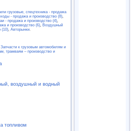
или грузовые, спецтехника - продажа
ходы - продажа и производство (8)
,
и - продажа и производство (4)
,
ажа и производство (6)
,
Воздушный
 (10)
,
Авторынки
.
,
Запчасти к грузовым автомобилям и
ам, трамваям – производство и
а
ный, воздушный и водный
та топливом