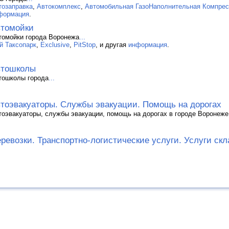
тозаправка
,
Автокомплекс
,
Автомобильная ГазоНаполнительная Компрес
формация
.
томойки
томойки города Воронежа
...
ой Таксопарк
,
Exclusive
,
PitStop
, и другая
информация
.
втошколы
тошколы города
...
тоэвакуаторы. Службы эвакуации. Помощь на дорогах
тоэвакуаторы, службы эвакуации, помощь на дорогах в городе Воронеже
ревозки. Транспортно-логистические услуги. Услуги скл