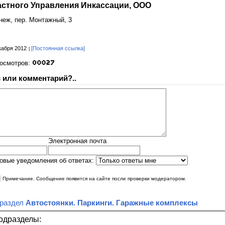
астного Управления Инкассации, ООО
онеж, пер. Монтажный, 3
кабря 2012
[Постоянная ссылка]
росмотров:
 или комментарий?..
Электронная почта
овые уведомления об ответах:
|
Примечание. Сообщение появится на сайте после проверки модератором.
 раздел
Автостоянки. Паркинги. Гаражные комплексы
одразделы: