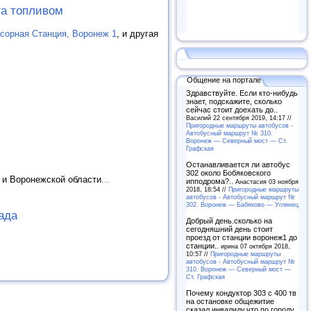
та топливом
сорная Станция, Воронеж 1
, и другая
Общение на портале
Здравствуйте. Если кто-нибудь
знает, подскажите, сколько
сейчас стоит доехать до..
Василий 22 сентября 2019, 14:17 //
Пригородные маршруты автобусов -
Автобусный маршрут № 310.
Воронеж — Северный мост — Ст.
Графская
Останавливается ли автобус
302 около Бобяковского
 и Воронежской области
...
ипподрома?..
Анастасия 03 ноября
2018, 18:54 //
Пригородные маршруты
автобусов - Автобусный маршрут №
302. Воронеж — Бабяково — Углянец
ада
Добрый день.сколько на
сегодняшний день стоит
проезд от станции воронеж1 до
станции..
ирина 07 октября 2018,
10:57 //
Пригородные маршруты
автобусов - Автобусный маршрут №
310. Воронеж — Северный мост —
Ст. Графская
Почему кондуктор 303 с 400 тв
на остановке общежитие
сказал инвалиду,что по городу