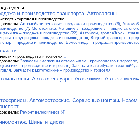
одразделы:
одажа и производство транспорта. Автосалоны
анспорт - торговля и производство
...
дразделы:
Автомобили легковые - продажа и производство (76)
,
Автомоб
роизводство (7)
,
Мототехника. Мотоциклы, квадроциклы, трициклы, снего
ецтехника – продажа и производство (22)
,
Автобусы, троллейбусы, трамва
ицепы, полуприцепы - продажа и производство
,
Водный транспорт - прод
анспорт - продажа и производство
,
Велосипеды - продажа и производство
пчасти
пчасти - производство и торговля
...
дразделы:
Запчасти к легковым автомобилям - производство и торговля
ецтехники – производство и торговля
,
Запчасти к автобусам, троллейбус
рговля
,
Запчасти к мототехнике – производство и торговля
.
томагазины. Автоаксессуары. Автохимия. Автокосметик
тосервисы. Автомастерские. Сервисные центры. Назем
анспорт
дразделы:
Ремонт велосипедов (4)
.
номонтаж. Шины и диски