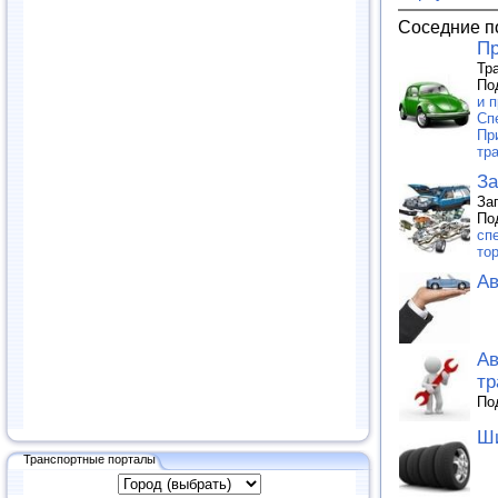
Соседние п
Пр
Тр
По
и п
Сп
Пр
тр
За
За
По
сп
то
Ав
Ав
тр
По
Ши
Транспортные порталы