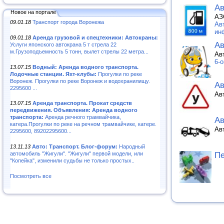
Ав
Новое на портале
АЗ
09.01.18
Транспорт города Воронежа
Ав
ин
09.01.18
Аренда грузовой и спецтехники: Автокраны:
Ав
Услуги японского автокрана 5 т стрела 22
м.Грузоподъемность 5 тонн, вылет стрелы 22 метра...
Ав
6-
13.07.15
Водный: Аренда водного транспорта.
Лодочные станции. Яхт-клубы:
Прогулки по реке
Воронеж. Прогулки по реке Воронеж и водохранилищу.
А
2295600 ...
Ав
13.07.15
Аренда транспорта. Прокат средств
передвижения. Объявления: Аренда водного
транспорта:
Аренда речного трамвайчика,
Ав
катера.Прогулки по реке на речном трамвайчике, катере.
Ав
2295600, 89202295600...
13.11.13
Авто: Транспорт. Блог-форум:
Народный
Пе
автомобиль "Жигули". "Жигули" первой модели, или
"Копейка", изменили судьбы не только простых..
Посмотреть все