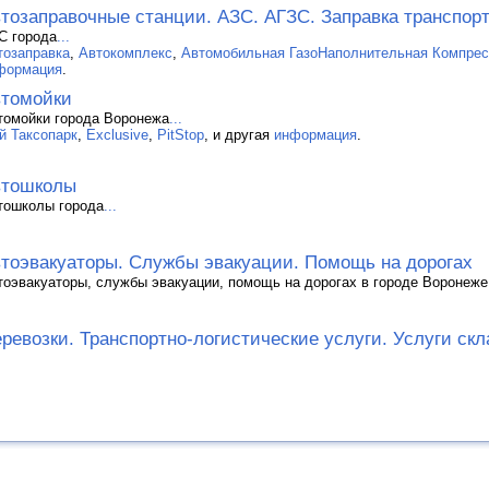
тозаправочные станции. АЗС. АГЗС. Заправка транспор
С города
...
тозаправка
,
Автокомплекс
,
Автомобильная ГазоНаполнительная Компрес
формация
.
томойки
томойки города Воронежа
...
ой Таксопарк
,
Exclusive
,
PitStop
, и другая
информация
.
втошколы
тошколы города
...
тоэвакуаторы. Службы эвакуации. Помощь на дорогах
тоэвакуаторы, службы эвакуации, помощь на дорогах в городе Воронеже
ревозки. Транспортно-логистические услуги. Услуги скл