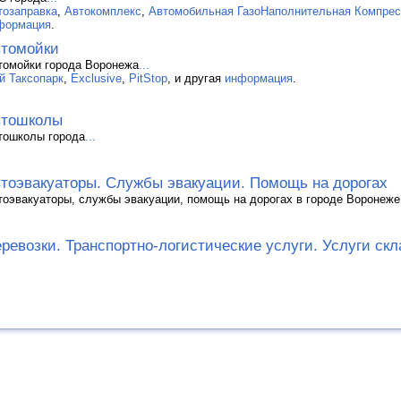
тозаправка
,
Автокомплекс
,
Автомобильная ГазоНаполнительная Компрес
формация
.
томойки
томойки города Воронежа
...
ой Таксопарк
,
Exclusive
,
PitStop
, и другая
информация
.
втошколы
тошколы города
...
тоэвакуаторы. Службы эвакуации. Помощь на дорогах
тоэвакуаторы, службы эвакуации, помощь на дорогах в городе Воронеже
ревозки. Транспортно-логистические услуги. Услуги скл