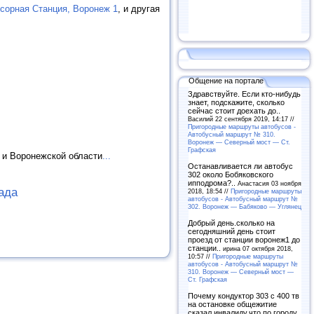
сорная Станция, Воронеж 1
, и другая
Общение на портале
Здравствуйте. Если кто-нибудь
знает, подскажите, сколько
сейчас стоит доехать до..
Василий 22 сентября 2019, 14:17 //
Пригородные маршруты автобусов -
Автобусный маршрут № 310.
Воронеж — Северный мост — Ст.
Графская
 и Воронежской области
...
Останавливается ли автобус
302 около Бобяковского
ипподрома?..
Анастасия 03 ноября
ада
2018, 18:54 //
Пригородные маршруты
автобусов - Автобусный маршрут №
302. Воронеж — Бабяково — Углянец
Добрый день.сколько на
сегодняшний день стоит
проезд от станции воронеж1 до
станции..
ирина 07 октября 2018,
10:57 //
Пригородные маршруты
автобусов - Автобусный маршрут №
310. Воронеж — Северный мост —
Ст. Графская
Почему кондуктор 303 с 400 тв
на остановке общежитие
сказал инвалиду,что по городу