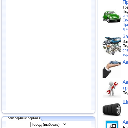
Пр
Тр
По
и п
Сп
Пр
тр
За
За
По
сп
то
Ав
Ав
тр
По
Ши
Транспортные порталы
Ав
АЗ