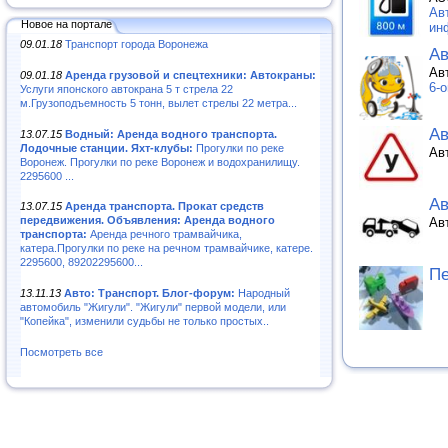
Ав
Новое на портале
ин
09.01.18
Транспорт города Воронежа
Ав
Ав
09.01.18
Аренда грузовой и спецтехники: Автокраны:
6-
Услуги японского автокрана 5 т стрела 22
м.Грузоподъемность 5 тонн, вылет стрелы 22 метра...
А
13.07.15
Водный: Аренда водного транспорта.
Лодочные станции. Яхт-клубы:
Прогулки по реке
Ав
Воронеж. Прогулки по реке Воронеж и водохранилищу.
2295600 ...
Ав
13.07.15
Аренда транспорта. Прокат средств
передвижения. Объявления: Аренда водного
Ав
транспорта:
Аренда речного трамвайчика,
катера.Прогулки по реке на речном трамвайчике, катере.
2295600, 89202295600...
Пе
13.11.13
Авто: Транспорт. Блог-форум:
Народный
автомобиль "Жигули". "Жигули" первой модели, или
"Копейка", изменили судьбы не только простых..
Посмотреть все