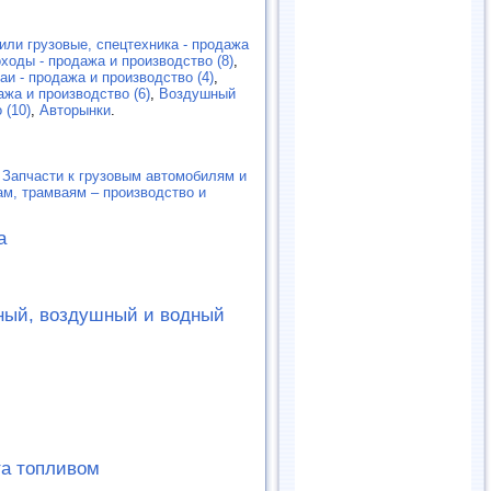
или грузовые, спецтехника - продажа
ходы - продажа и производство (8)
,
и - продажа и производство (4)
,
ажа и производство (6)
,
Воздушный
 (10)
,
Авторынки
.
,
Запчасти к грузовым автомобилям и
ам, трамваям – производство и
а
ный, воздушный и водный
та топливом