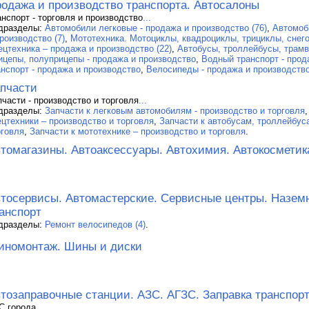
одажа и производство транспорта. Автосалоны
анспорт - торговля и производство
...
дразделы:
Автомобили легковые - продажа и производство (76)
,
Автомоб
роизводство (7)
,
Мототехника. Мотоциклы, квадроциклы, трициклы, снего
ецтехника – продажа и производство (22)
,
Автобусы, троллейбусы, трамва
ицепы, полуприцепы - продажа и производство
,
Водный транспорт - прод
анспорт - продажа и производство
,
Велосипеды - продажа и производство
пчасти
пчасти - производство и торговля
...
дразделы:
Запчасти к легковым автомобилям - производство и торговля
ецтехники – производство и торговля
,
Запчасти к автобусам, троллейбус
рговля
,
Запчасти к мототехнике – производство и торговля
.
томагазины. Автоаксессуары. Автохимия. Автокосметик
тосервисы. Автомастерские. Сервисные центры. Назем
анспорт
дразделы:
Ремонт велосипедов (4)
.
номонтаж. Шины и диски
тозаправочные станции. АЗС. АГЗС. Заправка транспор
С города
...