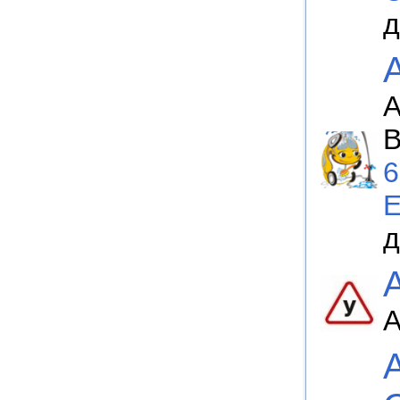
д
А
В
6
E
д
А