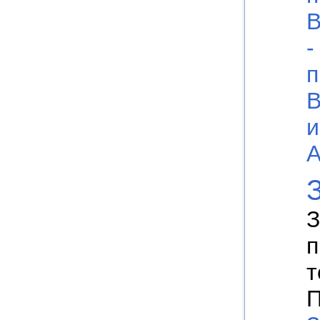
В
-
п
В
и
А
З
п
т
П