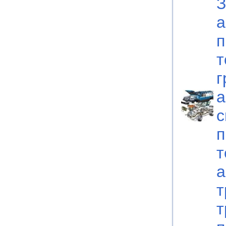
З
а
п
т
г
а
с
п
т
а
т
т