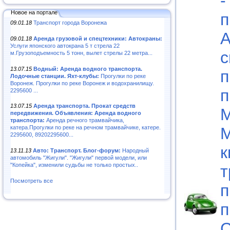
-
Новое на портале
п
09.01.18
Транспорт города Воронежа
А
09.01.18
Аренда грузовой и спецтехники: Автокраны:
Услуги японского автокрана 5 т стрела 22
с
м.Грузоподъемность 5 тонн, вылет стрелы 22 метра...
13.07.15
Водный: Аренда водного транспорта.
п
Лодочные станции. Яхт-клубы:
Прогулки по реке
Воронеж. Прогулки по реке Воронеж и водохранилищу.
п
2295600 ...
13.07.15
Аренда транспорта. Прокат средств
М
передвижения. Объявления: Аренда водного
транспорта:
Аренда речного трамвайчика,
М
катера.Прогулки по реке на речном трамвайчике, катере.
2295600, 89202295600...
к
13.11.13
Авто: Транспорт. Блог-форум:
Народный
автомобиль "Жигули". "Жигули" первой модели, или
"Копейка", изменили судьбы не только простых..
т
Посмотреть все
п
п
С