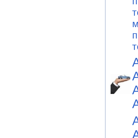
п
т
м
п
т