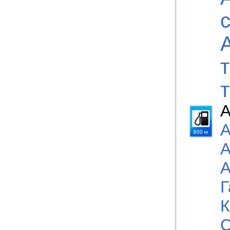
А
А
А
А
Г
К
С