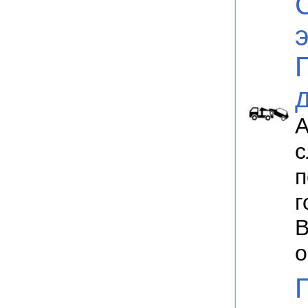
А
с
п
г
В
о