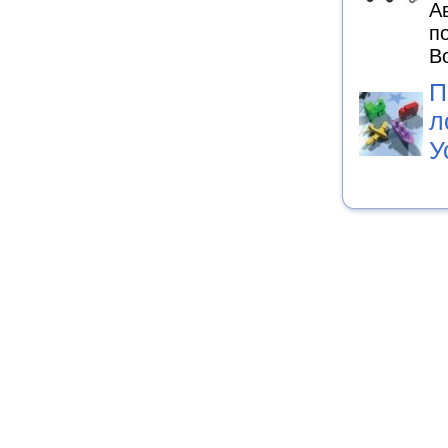
А
п
В
П
л
У