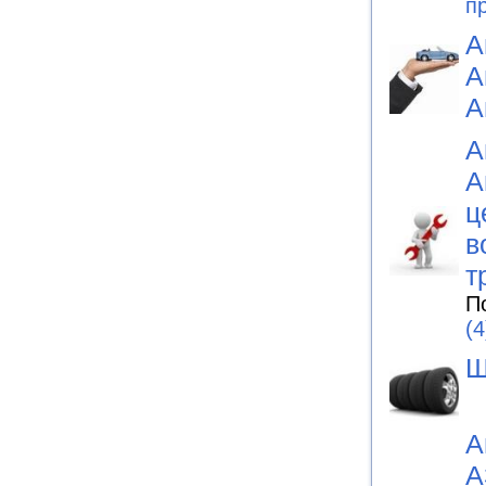
п
А
А
А
А
А
ц
в
т
П
(4
Ш
А
А