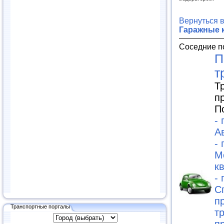
Вернуться 
Гаражные 
Соседние п
П
т
Т
п
П
-
А
-
М
к
-
С
п
Транспортные порталы
т