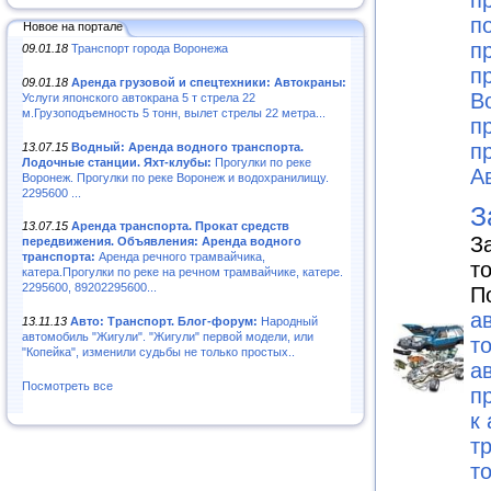
п
п
Новое на портале
п
09.01.18
Транспорт города Воронежа
п
09.01.18
Аренда грузовой и спецтехники: Автокраны:
В
Услуги японского автокрана 5 т стрела 22
м.Грузоподъемность 5 тонн, вылет стрелы 22 метра...
п
п
13.07.15
Водный: Аренда водного транспорта.
Лодочные станции. Яхт-клубы:
Прогулки по реке
А
Воронеж. Прогулки по реке Воронеж и водохранилищу.
2295600 ...
З
13.07.15
Аренда транспорта. Прокат средств
З
передвижения. Объявления: Аренда водного
транспорта:
Аренда речного трамвайчика,
т
катера.Прогулки по реке на речном трамвайчике, катере.
2295600, 89202295600...
П
а
13.11.13
Авто: Транспорт. Блог-форум:
Народный
автомобиль "Жигули". "Жигули" первой модели, или
т
"Копейка", изменили судьбы не только простых..
а
Посмотреть все
п
к
т
т