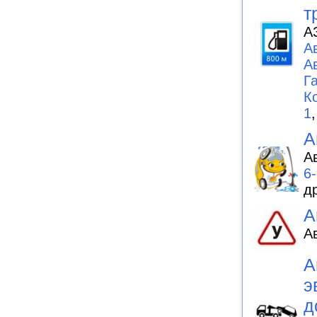
т
А
А
А
Г
К
1
А
А
6
д
А
А
А
э
д