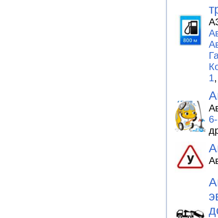
т
А
А
А
Г
К
1
А
А
6
д
А
А
А
э
д