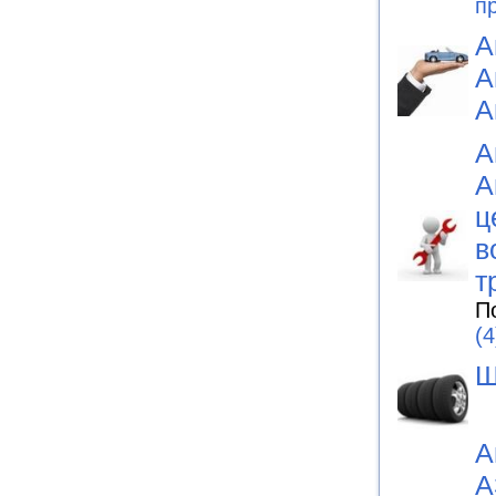
п
А
А
А
А
А
ц
в
т
П
(4
Ш
А
А