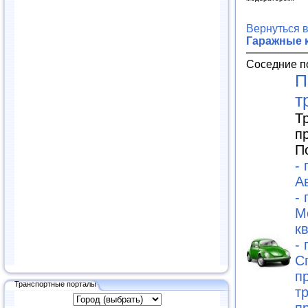
Вернуться 
Гаражные 
Соседние п
П
т
Т
п
П
-
А
-
М
к
-
С
п
Транспортные порталы
т