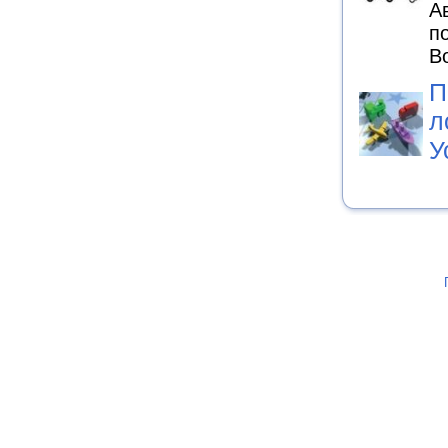
А
п
В
П
л
У