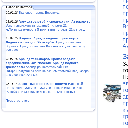
п
п
Новое на портале
п
09.01.18
Транспорт города Воронежа
п
09.01.18
Аренда грузовой и спецтехники: Автокраны:
В
Услуги японского автокрана 5 т стрела 22
м.Грузоподъемность 5 тонн, вылет стрелы 22 метра...
п
п
13.07.15
Водный: Аренда водного транспорта.
Лодочные станции. Яхт-клубы:
Прогулки по реке
А
Воронеж. Прогулки по реке Воронеж и водохранилищу.
2295600 ...
З
13.07.15
Аренда транспорта. Прокат средств
З
передвижения. Объявления: Аренда водного
транспорта:
Аренда речного трамвайчика,
т
катера.Прогулки по реке на речном трамвайчике, катере.
2295600, 89202295600...
П
а
13.11.13
Авто: Транспорт. Блог-форум:
Народный
автомобиль "Жигули". "Жигули" первой модели, или
т
"Копейка", изменили судьбы не только простых..
а
Посмотреть все
п
к
т
т