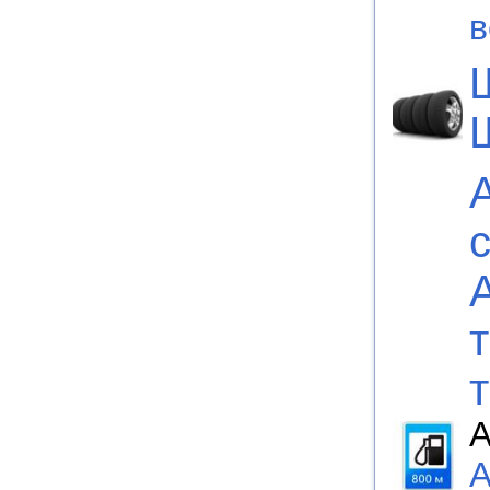
в
А
А