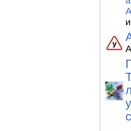
а
А
и
А
у