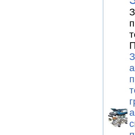
З
п
т
П
З
а
п
т
г
а
с
п