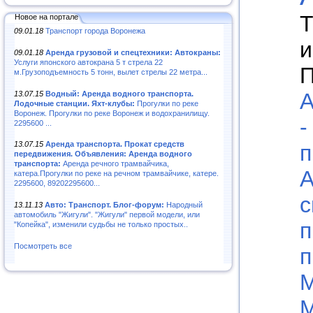
Т
Новое на портале
09.01.18
Транспорт города Воронежа
и
09.01.18
Аренда грузовой и спецтехники: Автокраны:
Услуги японского автокрана 5 т стрела 22
П
м.Грузоподъемность 5 тонн, вылет стрелы 22 метра...
А
13.07.15
Водный: Аренда водного транспорта.
Лодочные станции. Яхт-клубы:
Прогулки по реке
Воронеж. Прогулки по реке Воронеж и водохранилищу.
-
2295600 ...
13.07.15
Аренда транспорта. Прокат средств
п
передвижения. Объявления: Аренда водного
транспорта:
Аренда речного трамвайчика,
А
катера.Прогулки по реке на речном трамвайчике, катере.
2295600, 89202295600...
с
13.11.13
Авто: Транспорт. Блог-форум:
Народный
автомобиль "Жигули". "Жигули" первой модели, или
п
"Копейка", изменили судьбы не только простых..
Посмотреть все
п
М
М