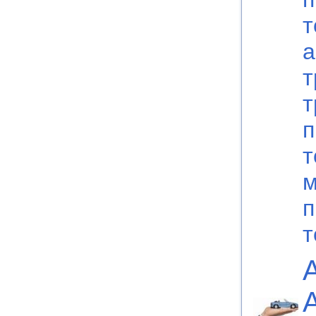
т
а
т
т
п
т
м
п
т