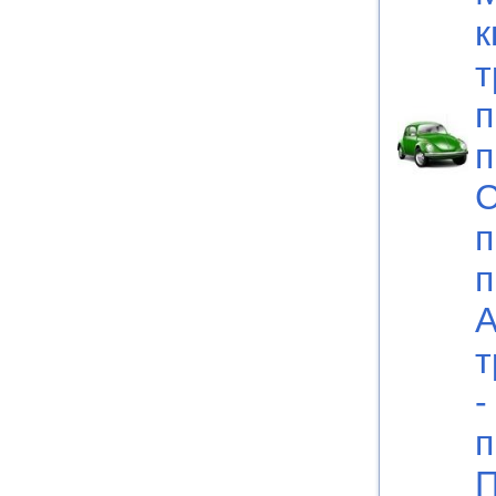
к
т
п
п
С
п
п
А
т
-
п
П