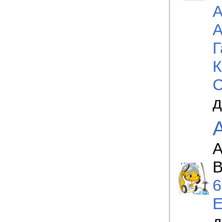
А
А
Г
К
С
д
А
В
6
E