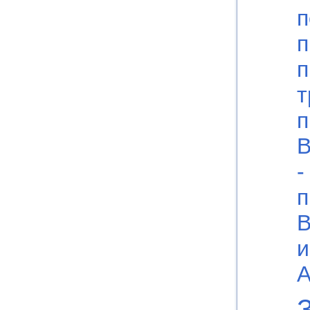
п
п
п
т
п
В
-
п
В
и
А