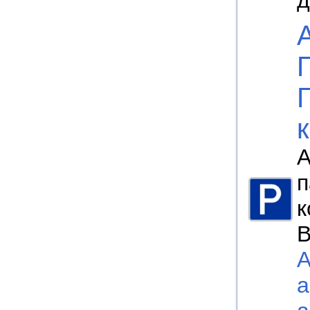
д
А
п
к
В
а