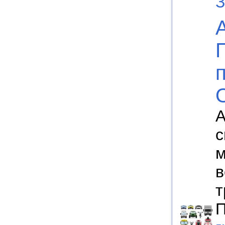
З
А
с
м
в
т
П