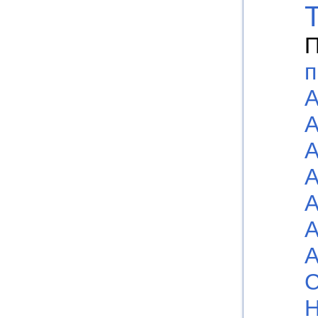
П
п
А
А
А
А
А
А
А
С
Н