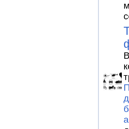
м
с
В
к
т
П
д
б
а