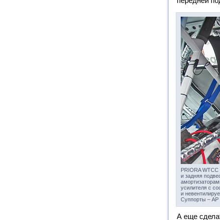
передней по
PRIORA WTCC –
и задняя подве
амортизаторам
усилителя с со
и невентилиру
Суппорты – AP
А еще сдела