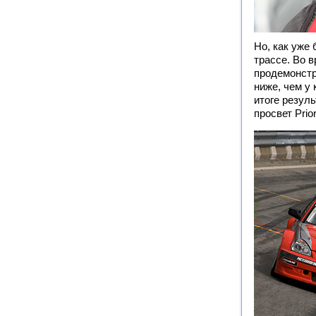
Но, как уже 
трассе. Во 
продемонстр
ниже, чем у 
итоге резул
просвет Prio