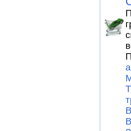
П
г
с
в
П
а
М
Т
т
В
В