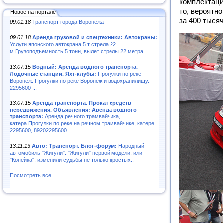
комплектаци
то, вероятн
Новое на портале
за 400 тысяч
09.01.18
Транспорт города Воронежа
09.01.18
Аренда грузовой и спецтехники: Автокраны:
Услуги японского автокрана 5 т стрела 22
м.Грузоподъемность 5 тонн, вылет стрелы 22 метра...
13.07.15
Водный: Аренда водного транспорта.
Лодочные станции. Яхт-клубы:
Прогулки по реке
Воронеж. Прогулки по реке Воронеж и водохранилищу.
2295600 ...
13.07.15
Аренда транспорта. Прокат средств
передвижения. Объявления: Аренда водного
транспорта:
Аренда речного трамвайчика,
катера.Прогулки по реке на речном трамвайчике, катере.
2295600, 89202295600...
13.11.13
Авто: Транспорт. Блог-форум:
Народный
автомобиль "Жигули". "Жигули" первой модели, или
"Копейка", изменили судьбы не только простых..
Посмотреть все