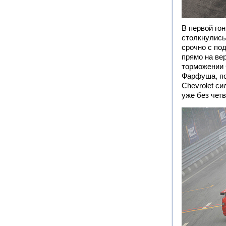
В первой го
столкнулись
срочно с по
прямо на ве
торможении 
Фарфуша, по
Chevrolet си
уже без чет