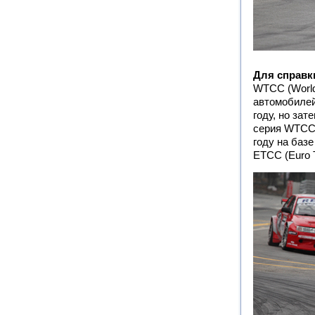
Для справк
WTCC (World
автомобилей
году, но за
серия WTCC 
году на баз
ETCC (Euro T