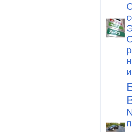
С
с
Э
O
р
н
N
п