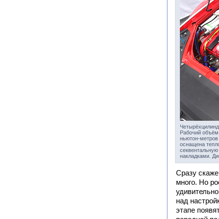
Четырёхцилиндр
Рабочий объём 
ньютон-метров 
оснащена тепло
секвентальную 
накладками. Д
Сразу скажем
много. Но ро
удивительно
над настрой
этапе появя