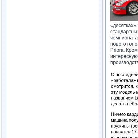
«десятках» 
стандартных
чемпионата
нового гоно
Priora. Кро
интересную 
производст
С последней
«работала» 
смотрится, к
эту модель 
названием La
делать неб
Ничего кард
машина полу
пружины (во
появятся 17
«заряженная