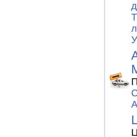
д
Т
л
У
П
С
А
Ц