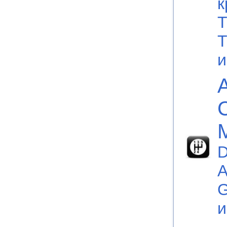
к
Т
Т
D
А
G