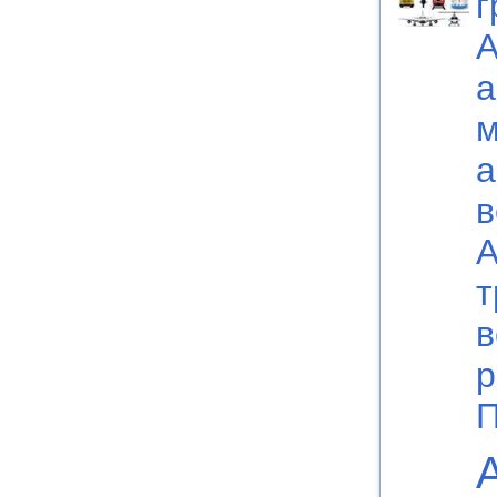
г
А
а
м
а
в
А
т
в
р
П