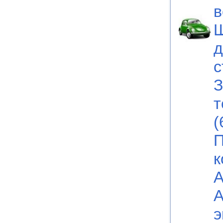
в
Ш
д
с
З
т
(
П
к
А
А
э