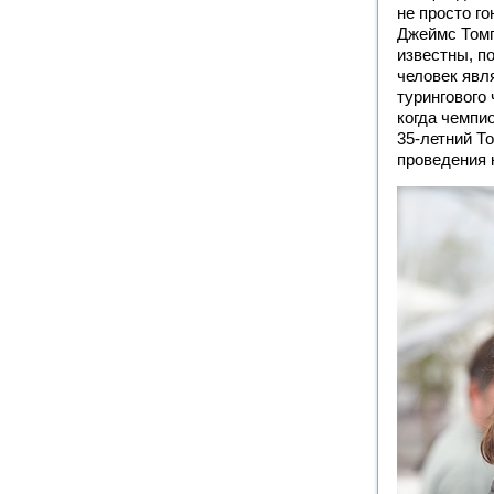
не просто го
Джеймс Томп
известны, по
человек явл
турингового
когда чемпи
35-летний Т
проведения 