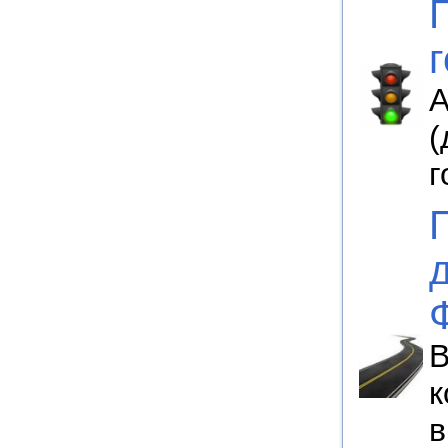
А
(
г
В
к
в