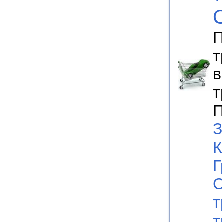
П
т
в
т
П
З
К
Г
С
т
т