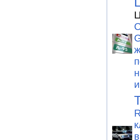
Ц
С
G
ж
п
н
R
к
в