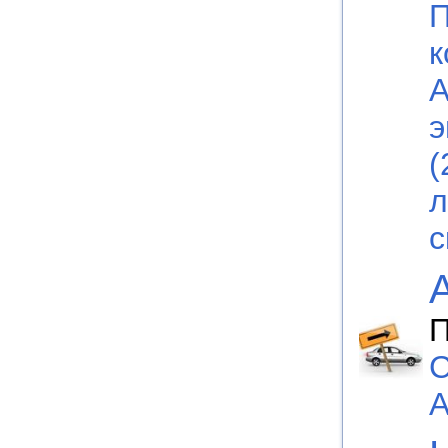
П
к
А
э
(
л
с
П
С
А