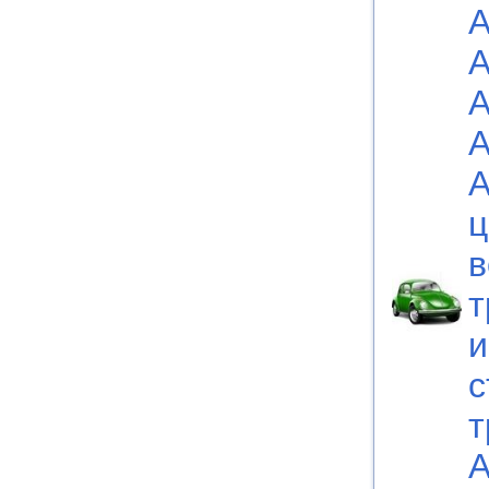
А
А
А
А
А
ц
в
т
и
с
т
А