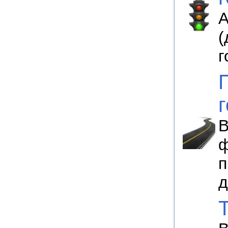
А
(
г
В
ф
п
д