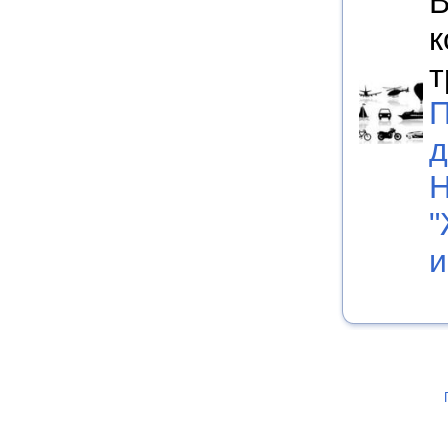
В
к
т
П
д
Н
"