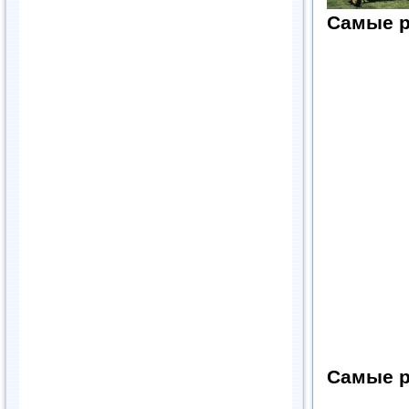
Cамые р
Cамые р