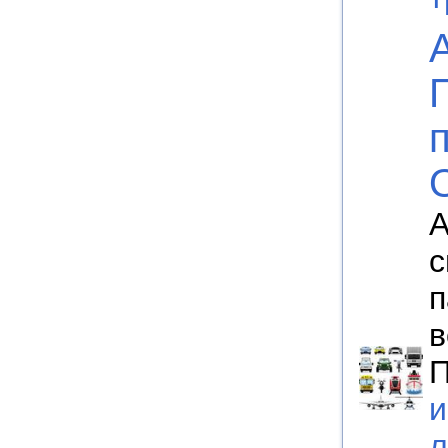
А
с
п
в
П
и
л