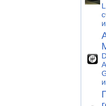
L
с
D
А
G