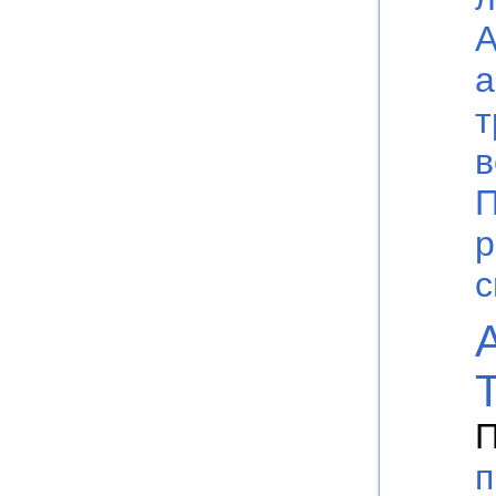
А
а
т
в
П
р
с
П
п