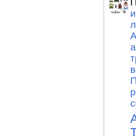
П
и
л
А
а
т
в
П
р
с