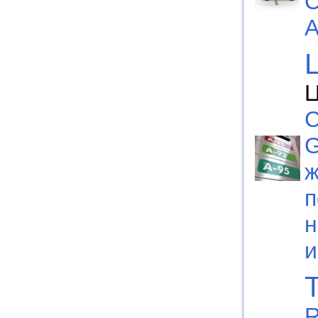
С
А
Ц
С
G
ж
п
н
R