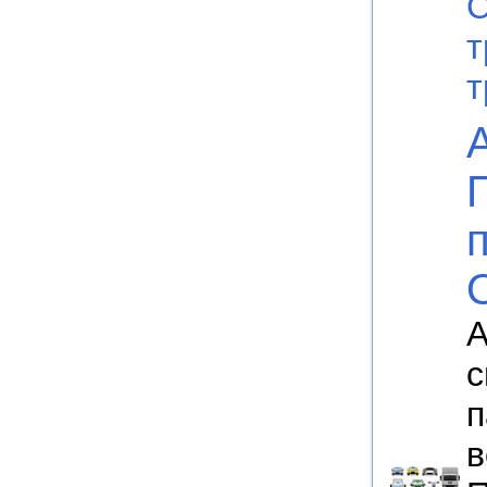
С
т
т
А
с
п
в