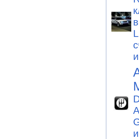
к
в
L
с
D
А
G