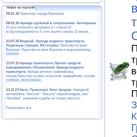
Новое на портале
09.01.18
Транспорт города Воронежа
09.01.18
Аренда грузовой и спецтехники: Автокраны:
Услуги японского автокрана 5 т стрела 22
м.Грузоподъемность 5 тонн, вылет стрелы 22 метра...
13.07.15
Водный: Аренда водного транспорта.
П
Лодочные станции. Яхт-клубы:
Прогулки по реке
Воронеж. Прогулки по реке Воронеж и водохранилищу.
2295600 ...
т
13.07.15
Аренда транспорта. Прокат средств
в
передвижения. Объявления: Аренда водного
транспорта:
Аренда речного трамвайчика,
катера.Прогулки по реке на речном трамвайчике, катере.
т
2295600, 89202295600...
13.11.13
Авто: Транспорт. Блог-форум:
Народный
П
автомобиль "Жигули". "Жигули" первой модели, или
"Копейка", изменили судьбы не только простых..
З
Посмотреть все
К
Г