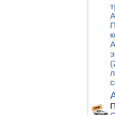
т
А
П
к
А
э
(
л
с
П