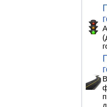
А
(
г
В
ф
п
д