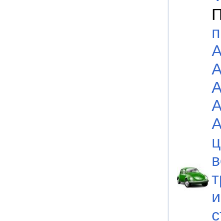
П
п
А
А
А
А
А
ц
в
т
и
с