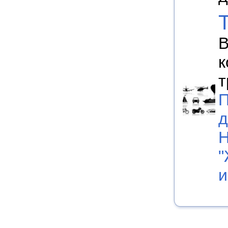
В
к
т
П
д
Н
"