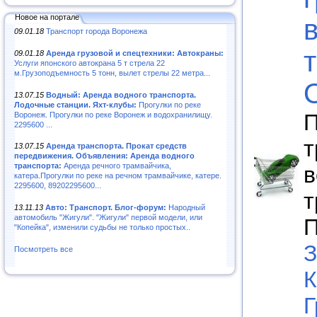
Новое на портале
09.01.18
Транспорт города Воронежа
09.01.18
Аренда грузовой и спецтехники: Автокраны:
Услуги японского автокрана 5 т стрела 22
м.Грузоподъемность 5 тонн, вылет стрелы 22 метра...
13.07.15
Водный: Аренда водного транспорта.
Лодочные станции. Яхт-клубы:
Прогулки по реке
П
Воронеж. Прогулки по реке Воронеж и водохранилищу.
2295600 ...
т
13.07.15
Аренда транспорта. Прокат средств
передвижения. Объявления: Аренда водного
транспорта:
Аренда речного трамвайчика,
в
катера.Прогулки по реке на речном трамвайчике, катере.
2295600, 89202295600...
т
13.11.13
Авто: Транспорт. Блог-форум:
Народный
автомобиль "Жигули". "Жигули" первой модели, или
П
"Копейка", изменили судьбы не только простых..
З
Посмотреть все
К
Г