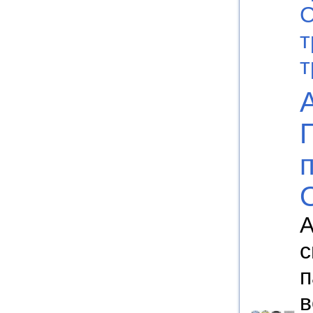
С
т
т
А
с
п
в