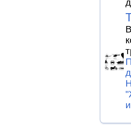
д
В
к
т
П
д
Н
"