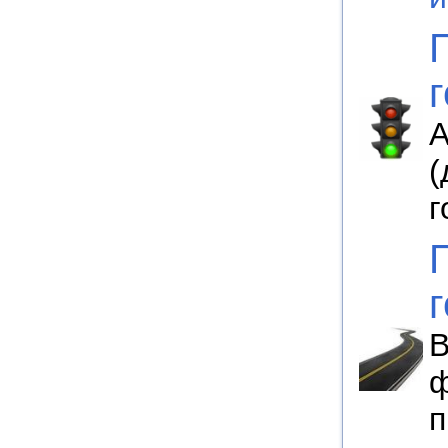
А
(
г
В
ф
п