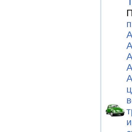
П
п
А
А
А
А
А
ц
в
т
и