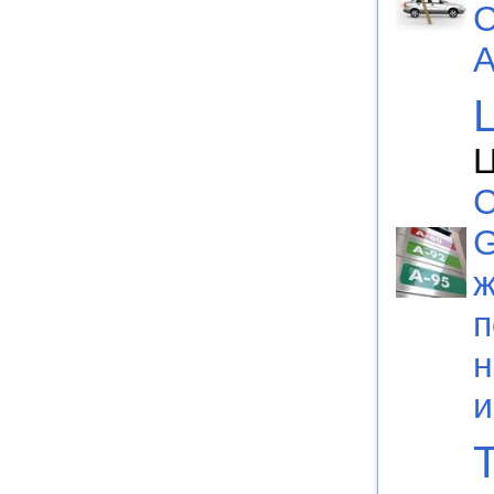
С
А
Ц
С
G
ж
п
н