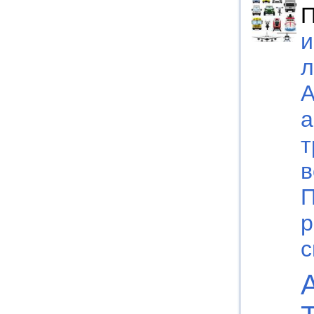
П
и
л
А
а
т
в
П
р
с