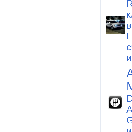
R
к
в
L
с
D
А
G