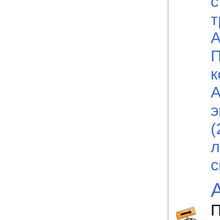
с
т
А
П
к
А
э
(
л
с
П