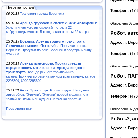
Новое на портале
Телефон:
(473
09.01.18
Транспорт города Воронежа
09.01.18
Аренда грузовой и спецтехники: Автокраны:
Обновлено 02 де
Услуги японского автокрана 5 т стрела 22
м.Грузоподъемность 5 тонн, вылет стрелы 22 метра...
Робот, авт
13.07.15
Водный: Аренда водного транспорта.
Адрес:
г. Вор
Лодочные станции. Яхт-клубы:
Прогулки по реке
Воронеж. Прогулки по реке Воронеж и водохранилищу.
Телефон:
(473
2295600 ...
13.07.15
Аренда транспорта. Прокат средств
Обновлено 02 де
передвижения. Объявления: Аренда водного
транспорта:
Аренда речного трамвайчика,
Робот, ПАГ
катера.Прогулки по реке на речном трамвайчике, катере.
2295600, 89202295600...
Адрес:
г. Вор
13.11.13
Авто: Транспорт. Блог-форум:
Народный
автомобиль "Жигули". "Жигули" первой модели, или
Телефон:
(473
"Копейка", изменили судьбы не только простых..
Посмотреть все
Обновлено 02 де
Робот-2, а
Адрес:
г. Вор