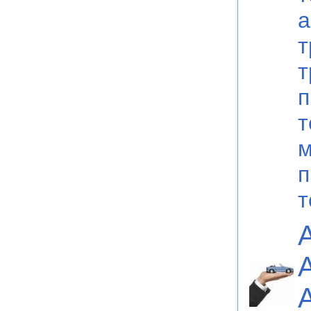
а
т
т
п
т
м
п
т