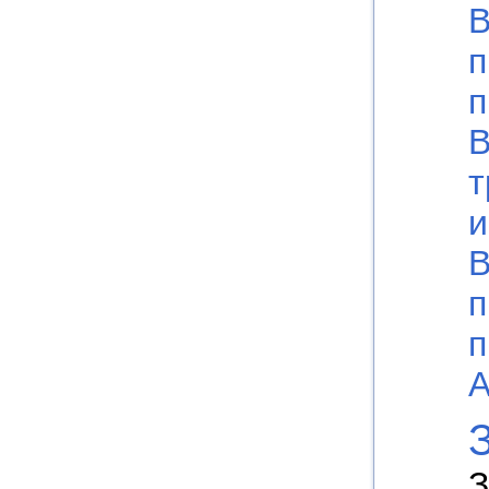
В
п
п
т
и
В
п
п
А
З