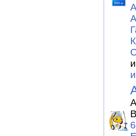
А
А
Г
К
С
и
А
В
6