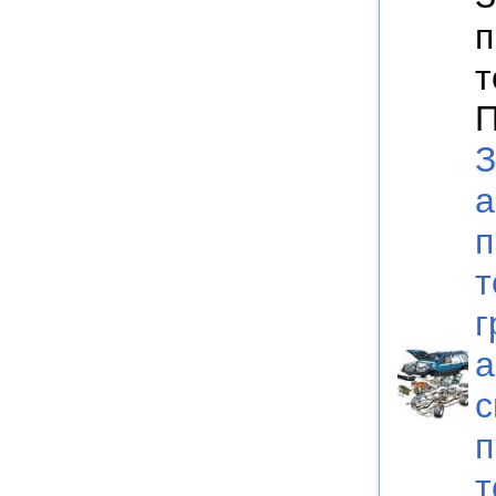
п
т
П
З
а
п
т
г
а
с
п
т