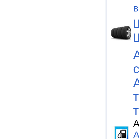
в
А
А