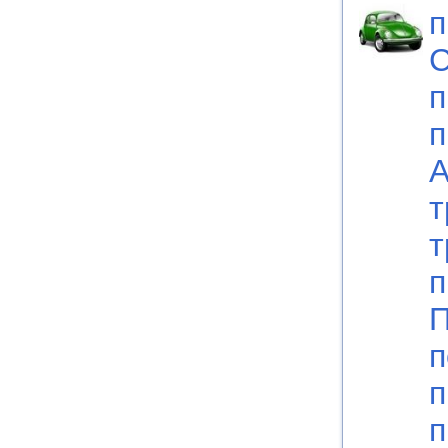
п
С
п
п
А
т
т
п
П
п
п
п