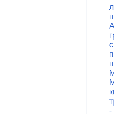
л
п
А
г
с
п
п
М
М
к
т
-