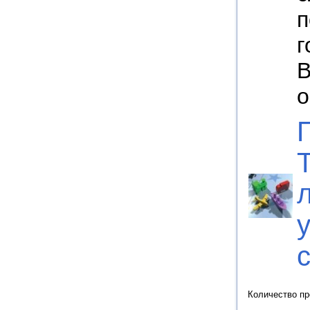
п
г
В
о
у
Количество п