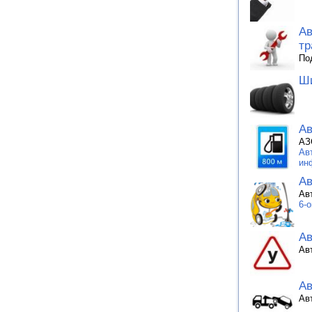
Ав
тр
По
Ши
Ав
АЗ
Ав
ин
Ав
Ав
6-
А
Ав
Ав
Ав