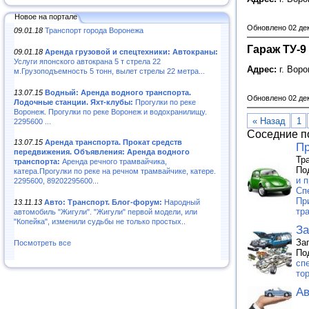
Новое на портале
Обновлено 02 де
09.01.18
Транспорт города Воронежа
Гараж ТУ-9
09.01.18
Аренда грузовой и спецтехники: Автокраны:
Услуги японского автокрана 5 т стрела 22
Адрес:
г. Вор
м.Грузоподъемность 5 тонн, вылет стрелы 22 метра...
13.07.15
Водный: Аренда водного транспорта.
Обновлено 02 де
Лодочные станции. Яхт-клубы:
Прогулки по реке
Воронеж. Прогулки по реке Воронеж и водохранилищу.
« Назад
1
2295600 ...
Соседние п
13.07.15
Аренда транспорта. Прокат средств
Пр
передвижения. Объявления: Аренда водного
Тр
транспорта:
Аренда речного трамвайчика,
По
катера.Прогулки по реке на речном трамвайчике, катере.
и п
2295600, 89202295600...
Сп
Пр
13.11.13
Авто: Транспорт. Блог-форум:
Народный
тр
автомобиль "Жигули". "Жигули" первой модели, или
"Копейка", изменили судьбы не только простых..
За
За
Посмотреть все
По
сп
то
Ав