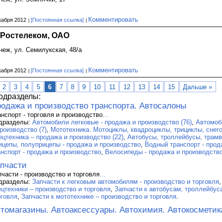
Комментировать
кабря 2012
[Постоянная ссылка]
 Ростелеком, ОАО
онеж, ул. Семилукская, 48/а
Комментировать
кабря 2012
[Постоянная ссылка]
2
3
4
5
6
7
8
9
10
11
12
13
14
15
Дальше »
одразделы:
одажа и производство транспорта. Автосалоны
анспорт - торговля и производство
...
дразделы:
Автомобили легковые - продажа и производство (76)
,
Автомоб
роизводство (7)
,
Мототехника. Мотоциклы, квадроциклы, трициклы, снего
ецтехника – продажа и производство (22)
,
Автобусы, троллейбусы, трамва
ицепы, полуприцепы - продажа и производство
,
Водный транспорт - прод
анспорт - продажа и производство
,
Велосипеды - продажа и производство
пчасти
пчасти - производство и торговля
...
дразделы:
Запчасти к легковым автомобилям - производство и торговля
ецтехники – производство и торговля
,
Запчасти к автобусам, троллейбус
рговля
,
Запчасти к мототехнике – производство и торговля
.
томагазины. Автоаксессуары. Автохимия. Автокосметик