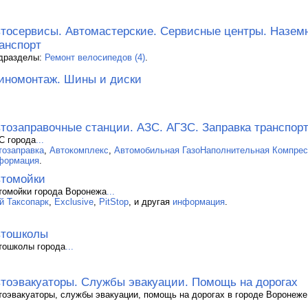
тосервисы. Автомастерские. Сервисные центры. Назем
анспорт
дразделы:
Ремонт велосипедов (4)
.
номонтаж. Шины и диски
тозаправочные станции. АЗС. АГЗС. Заправка транспор
С города
...
тозаправка
,
Автокомплекс
,
Автомобильная ГазоНаполнительная Компрес
формация
.
томойки
томойки города Воронежа
...
ой Таксопарк
,
Exclusive
,
PitStop
, и другая
информация
.
втошколы
тошколы города
...
тоэвакуаторы. Службы эвакуации. Помощь на дорогах
тоэвакуаторы, службы эвакуации, помощь на дорогах в городе Воронеже