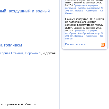
льгот..
Евгений 22 сентября 2018,
09:27 //
Пригородные маршруты
автобусов - Автобусный маршрут №
ный, воздушный и водный
303. Пл. Застава — Семилуки — Ст.
Латная
Почему кондуктор 303 с 400 тв
на остановке общежитие
сказал инвалиду,что по городу
льгот..
Евгений 22 сентября 2018,
09:27 //
Пригородные маршруты
автобусов - Автобусный маршрут №
303. Пл. Застава — Семилуки — Ст.
Латная
Посмотреть все
та топливом
сорная Станция, Воронеж 1
, и другая
 и Воронежской области
...