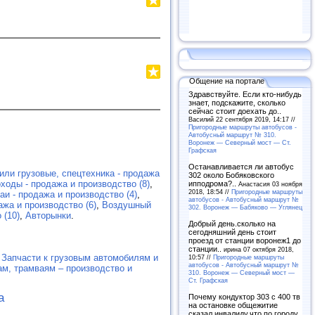
Общение на портале
Здравствуйте. Если кто-нибудь
знает, подскажите, сколько
сейчас стоит доехать до..
Василий 22 сентября 2019, 14:17 //
Пригородные маршруты автобусов -
Автобусный маршрут № 310.
Воронеж — Северный мост — Ст.
Графская
Останавливается ли автобус
или грузовые, спецтехника - продажа
302 около Бобяковского
ходы - продажа и производство (8)
,
ипподрома?..
Анастасия 03 ноября
2018, 18:54 //
Пригородные маршруты
и - продажа и производство (4)
,
автобусов - Автобусный маршрут №
ажа и производство (6)
,
Воздушный
302. Воронеж — Бабяково — Углянец
 (10)
,
Авторынки
.
Добрый день.сколько на
сегодняшний день стоит
проезд от станции воронеж1 до
станции..
ирина 07 октября 2018,
,
Запчасти к грузовым автомобилям и
10:57 //
Пригородные маршруты
автобусов - Автобусный маршрут №
ам, трамваям – производство и
310. Воронеж — Северный мост —
Ст. Графская
а
Почему кондуктор 303 с 400 тв
на остановке общежитие
сказал инвалиду,что по городу